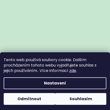
Tento web používá soubory cookie. Dalším
procházením tohoto webu vyjadřujete souhlas s
jejich používáním.. Více informací
zde
.
Vytvořil Shoptet
Nastavení
Copyright 2026
Zdravotní potřeby Znojmo
. Všechna práva
Odmítnout
Souhlasím
vyhrazena.