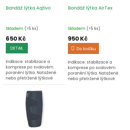
o
d
Bandáž lýtka Aqtivo
Bandáž lýtka AirTex
u
k
t
Skladem
(>5 ks)
Skladem
(>5 ks)
ů
650 Kč
950 Kč
DETAIL
Do košíku
Indikace: stabilizace a
Indikace: stabilizace a
komprese po svalovém
komprese po svalovém
poranění lýtka. Natažené
poranění lýtka. Natažené
nebo přetržené lýtkové
nebo přetržené lýtkové
svalstvo, poúrazové stavy,
svalstvo, poúrazové stavy,
ochrana holeně. Prevence
ochrana holeně. Prevence
při sportovních a
při sportovních a
pracovních...
pracovních...