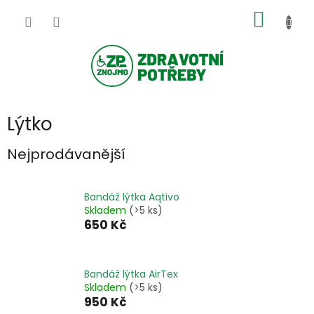
Přejít
NÁKUP
na
obsah
KOŠÍK
Lýtko
Nejprodávanější
Bandáž lýtka Aqtivo
Skladem
(>5 ks)
650 Kč
Bandáž lýtka AirTex
Skladem
(>5 ks)
950 Kč