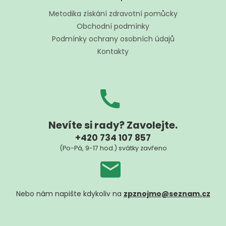
p
í
a
Metodika získání zdravotní pomůcky
p
t
r
Obchodní podmínky
í
v
Podmínky ochrany osobních údajů
k
Kontakty
y
v
ý
p
i
s
u
Nevíte si rady? Zavolejte.
+420 734 107 857
(Po-Pá, 9-17 hod.) svátky zavřeno
Nebo nám napište kdykoliv na
zpznojmo@seznam.cz