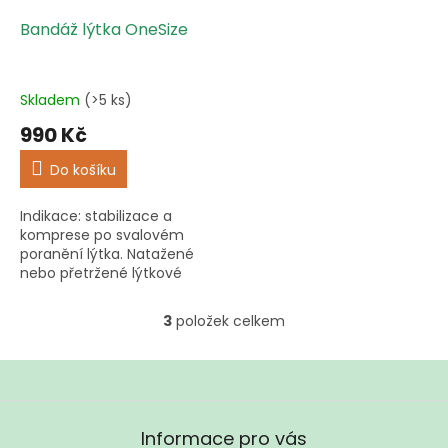
Bandáž lýtka OneSize
Skladem
(>5 ks)
990 Kč
Do košíku
Indikace: stabilizace a
komprese po svalovém
poranění lýtka. Natažené
nebo přetržené lýtkové
svalstvo, poúrazové stavy,
ochrana holeně. Prevence
3
položek celkem
O
při sportovních a
v
pracovních...
l
á
d
Z
a
á
Informace pro vás
c