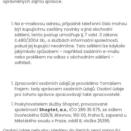
oprávněných zájmů správce.
Na e-mailovou adresu, případně telefonní číslo mohou
být kupujícímu zasílány novinky a jiná obchodní
sdělení, tento postup umožňuje § 7 odst. 3 zákona
č.480/2004 Sb., o službách informační společnosti,
pokud jej kupující neodmítne. Tato sdělení lze kdykoliv
jakýmkoliv způsobem – například zasláním e-mailu
nebo proklikem na odkaz v obchodním sdělení –
odhlásit.
Zpracování osobních údajů je prováděno Tomášem
Frejem. tedy správcem osobních údajů. Osobní údaje
pro tohoto správce zpracovávají také zpracovatelé:
Poskytovatelem služby Shoptet, provozované
společností
Shoptet, a.s.
, IČO 289 35 675, se sídlem
Dvořeckého 628/8, Břevnov, 160 00, Praha 6, zapsaná u
Městského soudu v Praze, oddíl B, vložka 25395;
Osobní údaje nebudou předány do třetích zemí mimo EU.