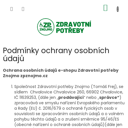
Přejít
NÁKUP
na
obsah
KOŠÍK
Podmínky ochrany osobních
údajů
Ochrana osobních údajů e-shopu Zdravotní potřeby
Znojmo zpznojmo.cz
Společnost Zdravotní potřeby Znojmo (Tomáš Frej), se
sídlem
Chvalovice Chvalovice 260, 66902 Chvalovice,
IČ 11639253
, (dále jen „
prodávající
“ nebo „
správce“
)
zpracovává ve smyslu nařízení Evropského parlamentu
a Rady (EU) č. 2016/679 o ochraně fyzických osob v
souvislosti se zpracováním osobních údajů a o volném
pohybu těchto údajů a o zrušení směrnice 95/46/ES
(obecné nařízení o ochraně osobních údajů)(dále jen