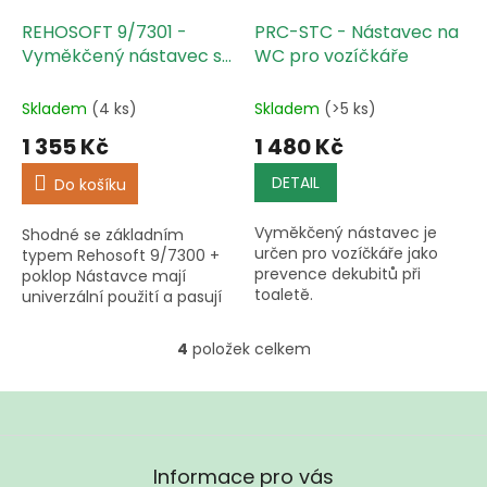
REHOSOFT 9/7301 -
PRC-STC - Nástavec na
Vyměkčený nástavec s
WC pro vozíčkáře
poklopem
Skladem
(4 ks)
Skladem
(>5 ks)
1 355 Kč
1 480 Kč
DETAIL
Do košíku
Vyměkčený nástavec je
Shodné se základním
určen pro vozíčkáře jako
typem Rehosoft 9/7300 +
prevence dekubitů při
poklop Nástavce mají
toaletě.
univerzální použití a pasují
na většinu běžných
toaletních mís.
4
položek celkem
O
Doporučujeme
v
doplnit madlem nebo...
l
á
d
Z
a
á
Informace pro vás
c