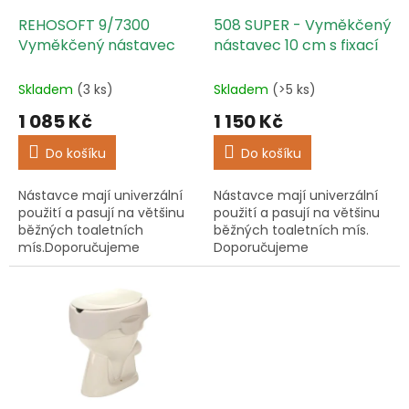
o
d
REHOSOFT 9/7300
508 SUPER - Vyměkčený
u
Vyměkčený nástavec
nástavec 10 cm s fixací
k
t
Skladem
(3 ks)
Skladem
(>5 ks)
ů
1 085 Kč
1 150 Kč
Do košíku
Do košíku
Nástavce mají univerzální
Nástavce mají univerzální
použití a pasují na většinu
použití a pasují na většinu
běžných toaletních
běžných toaletních mís.
mís.Doporučujeme
Doporučujeme
doplnit madlem nebo
doplnit madlem nebo
podpěrou pro pohodlnější
podpěrou pro pohodlnější
vstávání.
vstávání.