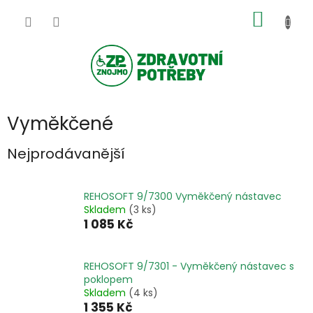
Přejít
NÁKUP
na
obsah
KOŠÍK
Vyměkčené
Nejprodávanější
REHOSOFT 9/7300 Vyměkčený nástavec
Skladem
(3 ks)
1 085 Kč
REHOSOFT 9/7301 - Vyměkčený nástavec s
poklopem
Skladem
(4 ks)
1 355 Kč