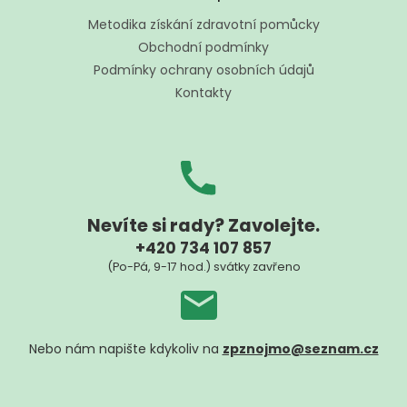
p
í
a
Metodika získání zdravotní pomůcky
p
t
r
Obchodní podmínky
í
v
Podmínky ochrany osobních údajů
k
Kontakty
y
v
ý
p
i
s
u
Nevíte si rady? Zavolejte.
+420 734 107 857
(Po-Pá, 9-17 hod.) svátky zavřeno
Nebo nám napište kdykoliv na
zpznojmo@seznam.cz