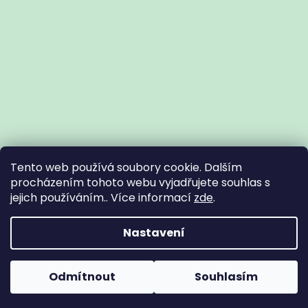
Tento web používá soubory cookie. Dalším
procházením tohoto webu vyjadřujete souhlas s
jejich používáním.. Více informací
zde
.
Vytvořil Shoptet
Nastavení
Copyright 2026
Zdravotní potřeby Znojmo
. Všechna práva
Odmítnout
Souhlasím
vyhrazena.