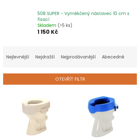
508 SUPER - Vyměkčený nástavec 10 cm s
fixací
Skladem
(>5 ks)
1 150 Kč
Ř
a
Nejlevnější
Nejdražší
Nejprodávanější
Abecedně
z
e
n
OTEVŘÍT FILTR
í
p
V
r
ý
o
p
d
i
u
s
k
p
t
r
ů