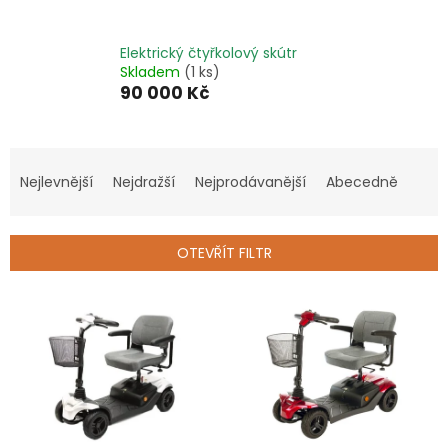
Elektrický čtyřkolový skútr
Skladem
(1 ks)
90 000 Kč
Ř
a
Nejlevnější
Nejdražší
Nejprodávanější
Abecedně
z
e
n
OTEVŘÍT FILTR
í
p
V
r
ý
o
p
d
i
u
s
k
p
t
r
ů