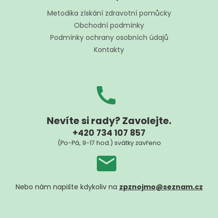
p
í
a
Metodika získání zdravotní pomůcky
p
t
r
Obchodní podmínky
í
v
Podmínky ochrany osobních údajů
k
Kontakty
y
v
ý
p
i
s
u
Nevíte si rady? Zavolejte.
+420 734 107 857
(Po-Pá, 9-17 hod.) svátky zavřeno
Nebo nám napište kdykoliv na
zpznojmo@seznam.cz