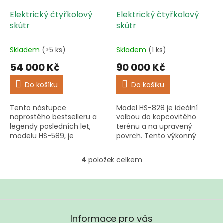
Elektrický čtyřkolový
Elektrický čtyřkolový
skútr
skútr
Skladem
(>5 ks)
Skladem
(1 ks)
54 000 Kč
90 000 Kč
Do košíku
Do košíku
Tento nástupce
Model HS-828 je ideální
naprostého bestselleru a
volbou do kopcovitého
legendy posledních let,
terénu a na upravený
modelu HS-589, je
povrch. Tento výkonný
nejlepším kompromisem
prémiový TOP skútr nabízí
mezi cenou a výkonem.
špičkové jízdní vlastnosti a
4
položek celkem
O
komfort.
v
l
á
d
Z
a
á
Informace pro vás
c