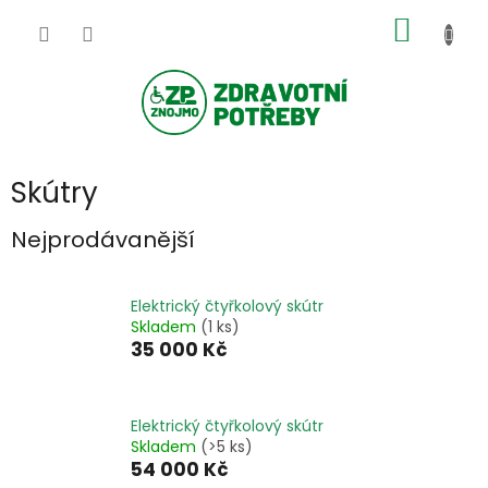
Přejít
NÁKUP
na
obsah
KOŠÍK
Skútry
Nejprodávanější
Elektrický čtyřkolový skútr
Skladem
(1 ks)
35 000 Kč
Elektrický čtyřkolový skútr
Skladem
(>5 ks)
54 000 Kč