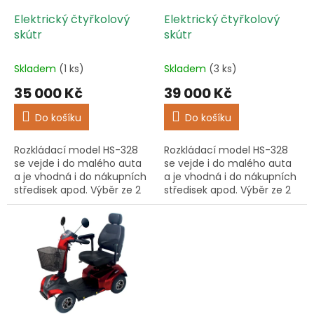
o
d
Elektrický čtyřkolový
Elektrický čtyřkolový
u
skútr
skútr
k
t
Skladem
(1 ks)
Skladem
(3 ks)
ů
35 000 Kč
39 000 Kč
Do košíku
Do košíku
Rozkládací model HS-328
Rozkládací model HS-328
se vejde i do malého auta
se vejde i do malého auta
a je vhodná i do nákupních
a je vhodná i do nákupních
středisek apod. Výběr ze 2
středisek apod. Výběr ze 2
barev: bílá a červená.
barev: červená a bílá.