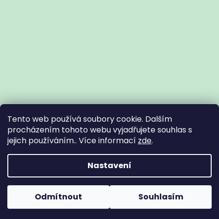
Tento web používá soubory cookie. Dalším
procházením tohoto webu vyjadřujete souhlas s
jejich používáním.. Více informací
zde
.
Vytvořil Shoptet
Nastavení
Copyright 2026
Zdravotní potřeby Znojmo
. Všechna práva
Odmítnout
Souhlasím
vyhrazena.