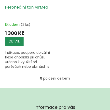
Peroneální tah AirMed
Skladem
(2 ks)
1 300 Kč
DETAIL
Indikace: podpora dorzální
flexe chodidla při chůzi.
Určeno k využití při
parézách nebo obrnách s
ochabnutím.
Doporučujeme doplnit
5
položek celkem
O
nártovým návlekem ATX 11.
v
l
á
d
Z
a
á
Informace pro vás
c