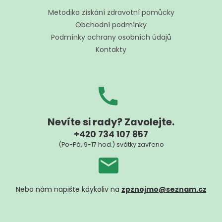
p
í
a
Metodika získání zdravotní pomůcky
p
t
r
Obchodní podmínky
í
v
Podmínky ochrany osobních údajů
k
Kontakty
y
v
ý
p
i
s
u
Nevíte si rady? Zavolejte.
+420 734 107 857
(Po-Pá, 9-17 hod.) svátky zavřeno
Nebo nám napište kdykoliv na
zpznojmo@seznam.cz