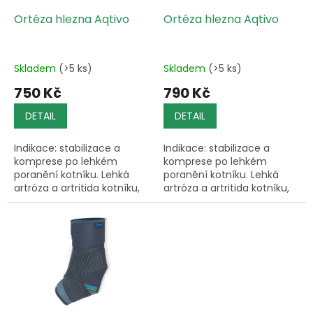
o
d
Ortéza hlezna Aqtivo
Ortéza hlezna Aqtivo
u
k
t
Skladem
(>5 ks)
Skladem
(>5 ks)
ů
750 Kč
790 Kč
DETAIL
DETAIL
Indikace: stabilizace a
Indikace: stabilizace a
komprese po lehkém
komprese po lehkém
poranění kotníku. Lehká
poranění kotníku. Lehká
artróza a artritida kotníku,
artróza a artritida kotníku,
lehká poranění a
lehká poranění a
nestabilita, pohmožděniny,
nestabilita, pohmožděniny,
vymknutí a výrony kloubu,
vymknutí a výrony kloubu,
chronické,...
chronické,...