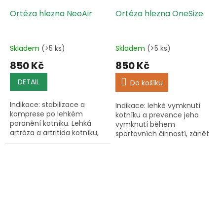
Ortéza hlezna NeoAir
Ortéza hlezna OneSize
Skladem
(>5 ks)
Skladem
(>5 ks)
850 Kč
850 Kč
DETAIL
Do košíku
Indikace: stabilizace a
Indikace: lehké vymknutí
komprese po lehkém
kotníku a prevence jeho
poranění kotníku. Lehká
vymknutí během
artróza a artritida kotníku,
sportovních činností, zánět
lehká poranění a
šlach.
nestabilita, pohmožděniny,
vymknutí a výrony kloubu,
chronické,...