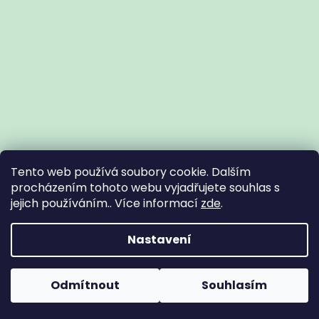
Tento web používá soubory cookie. Dalším
procházením tohoto webu vyjadřujete souhlas s
jejich používáním.. Více informací
zde
.
Vytvořil Shoptet
Nastavení
Copyright 2026
Zdravotní potřeby Znojmo
. Všechna práva
Odmítnout
Souhlasím
vyhrazena.