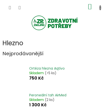
Přejít
NÁKUP
na
obsah
KOŠÍK
Hlezno
Nejprodávanější
Ortéza hlezna Aqtivo
Skladem
(>5 ks)
750 Kč
Peroneální tah AirMed
Skladem
(2 ks)
1 300 Kč