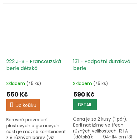
Správné nastavení a
Správné nastavení a
použití berlí zde.
použití berlí zde.
222 J-S - Francouzská
131 - Podpažní duralová
berle dětská
berle
Skladem
(>5 ks)
Skladem
(>5 ks)
550 Kč
590 Kč
DETAIL
Do košíku
Cena je za 2 kusy (1 pár).
Barevné provedení
Berli nabízíme ve třech
plastových a gumových
různých velikostech: 131 A
částí je možné kombinovat
(dětská): 94-114 cm 131
z 8 různých barev (viz