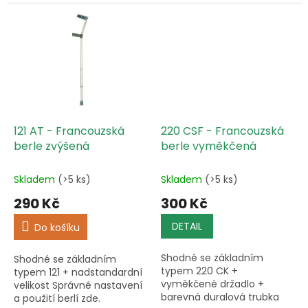
použití berlí zde.
121 AT - Francouzská
220 CSF - Francouzská
berle zvýšená
berle vyměkčená
Skladem
(>5 ks)
Skladem
(>5 ks)
290 Kč
300 Kč
DETAIL
Do košíku
Shodné se základním
Shodné se základním
typem 220 CK +
typem 121 + nadstandardní
vyměkčené držadlo +
velikost Správné nastavení
barevná duralová trubka
a použití berlí zde.