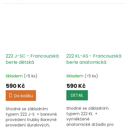
B (standard): 114-135 cm 131
vzorník) zcela dle Vaší
C (vysoká): 135-154 cm
libosti nebo vybrat z
předem namixovaných
barevných provedení....
222 J-SC - Francouzská
222 KL-AS - Francouzská
berle dětská
berle anatomická
Skladem
(>5 ks)
Skladem
(>5 ks)
590 Kč
590 Kč
DETAIL
Do košíku
Shodné se základním
Shodné se základním
typem 222 KL +
typem 222 J-S + barevné
vyměkčené
provedení trubky Barevné
anatomické držadlo pro
provedení duralových,