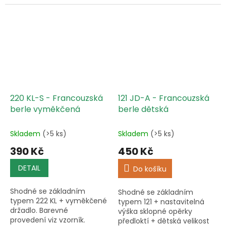
vzorník. Správné nastavení
předloktí Správné
a použití berlí zde.
nastavení a použití
berlí zde.
220 KL-S - Francouzská
121 JD-A - Francouzská
berle vyměkčená
berle dětská
Skladem
(>5 ks)
Skladem
(>5 ks)
390 Kč
450 Kč
DETAIL
Do košíku
Shodné se základním
Shodné se základním
typem 222 KL + vyměkčené
typem 121 + nastavitelná
držadlo. Barevné
výška sklopné opěrky
provedení viz vzorník.
předloktí + dětská velikost