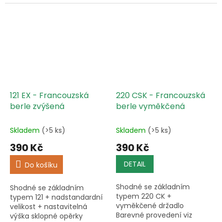
Barevné provedení viz
vzorník. Barva plastové
opěrky je v barvě trubky. U
metalických...
121 EX - Francouzská
220 CSK - Francouzská
berle zvýšená
berle vyměkčená
Skladem
(>5 ks)
Skladem
(>5 ks)
390 Kč
390 Kč
DETAIL
Do košíku
Shodné se základním
Shodné se základním
typem 220 CK +
typem 121 + nadstandardní
vyměkčené držadlo
velikost + nastavitelná
Barevné provedení viz
výška sklopné opěrky