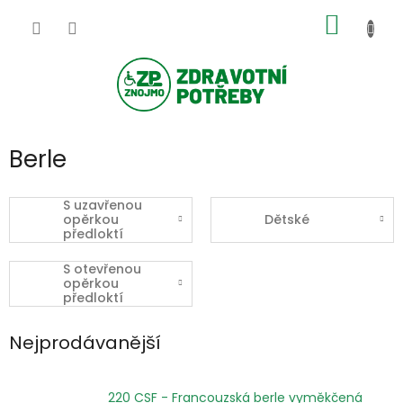
Přejít
NÁKUP
na
obsah
KOŠÍK
Berle
S uzavřenou
opěrkou
Dětské
předloktí
S otevřenou
opěrkou
předloktí
Nejprodávanější
220 CSF - Francouzská berle vyměkčená