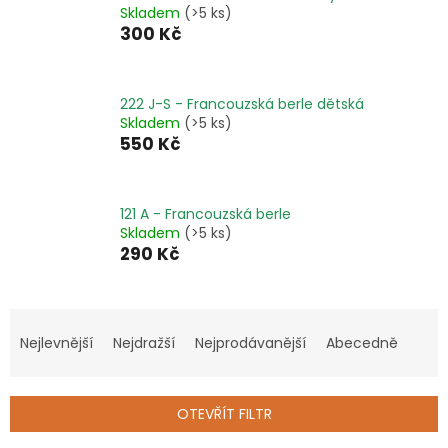
Skladem
(>5 ks)
300 Kč
222 J-S - Francouzská berle dětská
Skladem
(>5 ks)
550 Kč
121 A - Francouzská berle
Skladem
(>5 ks)
290 Kč
Ř
a
Nejlevnější
Nejdražší
Nejprodávanější
Abecedně
z
e
n
OTEVŘÍT FILTR
í