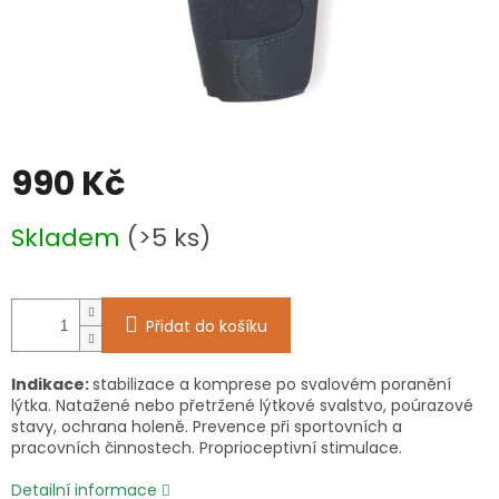
990 Kč
Měrná
Skladem
(>5 ks)
cena:
Přidat do košíku
Indikace:
stabilizace a komprese po svalovém poranění
lýtka. Natažené nebo přetržené lýtkové svalstvo, poúrazové
stavy, ochrana holeně. Prevence při sportovních a
pracovních činnostech. Proprioceptivní stimulace.
Detailní informace