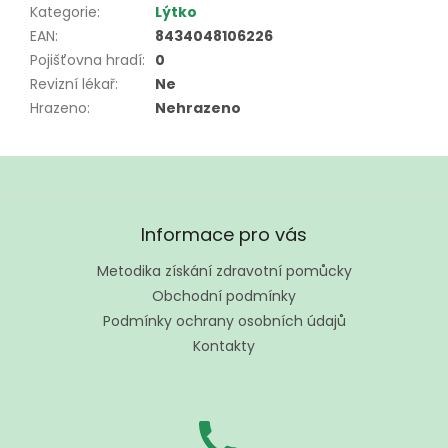
Kategorie
:
Lýtko
EAN
:
8434048106226
Pojišťovna hradí
:
0
Revizní lékař
:
Ne
Hrazeno
:
Nehrazeno
Z
á
Informace pro vás
p
a
Metodika získání zdravotní pomůcky
t
Obchodní podmínky
í
Podmínky ochrany osobních údajů
Kontakty