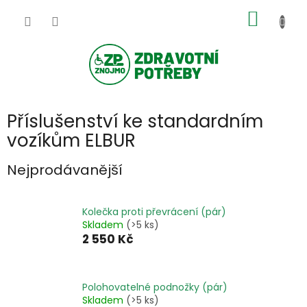
Přejít
NÁKUP
na
obsah
KOŠÍK
Příslušenství ke standardním
vozíkům ELBUR
Nejprodávanější
Kolečka proti převrácení (pár)
Skladem
(>5 ks)
2 550 Kč
Polohovatelné podnožky (pár)
Skladem
(>5 ks)