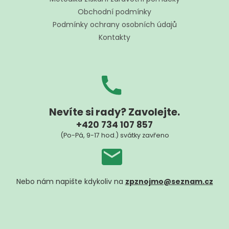
p
t
r
Obchodní podmínky
í
v
Podmínky ochrany osobních údajů
k
Kontakty
y
v
ý
p
i
s
u
Nevíte si rady? Zavolejte.
+420 734 107 857
(Po-Pá, 9-17 hod.) svátky zavřeno
Nebo nám napište kdykoliv na
zpznojmo@seznam.cz