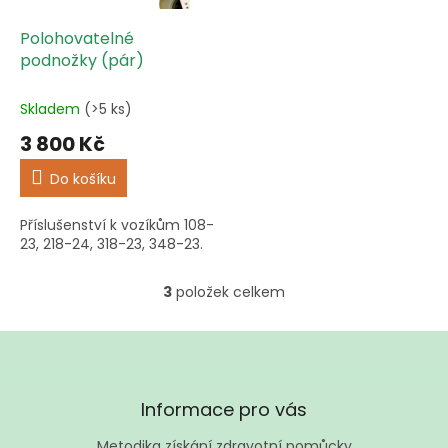
Polohovatelné
podnožky (pár)
Skladem
(>5 ks)
3 800 Kč
Do košíku
Příslušenství k vozíkům 108-
23, 218-24, 318-23, 348-23.
3
položek celkem
O
v
l
á
d
Z
a
á
Informace pro vás
c
p
í
a
Metodika získání zdravotní pomůcky