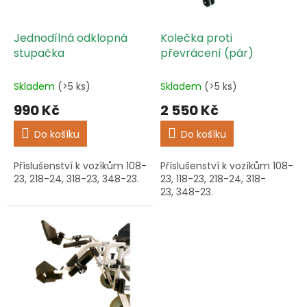
t
r
ů
o
d
Jednodílná odklopná
Kolečka proti
u
stupačka
převrácení (pár)
k
t
Skladem
(>5 ks)
Skladem
(>5 ks)
ů
990 Kč
2 550 Kč
Do košíku
Do košíku
Příslušenství k vozíkům 108-
Příslušenství k vozíkům 108-
23, 218-24, 318-23, 348-23.
23, 118-23, 218-24, 318-
23, 348-23.