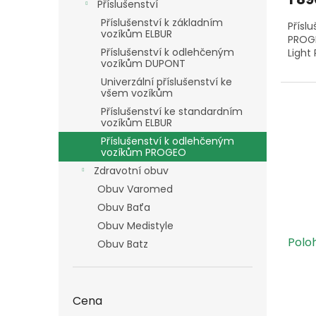
Příslušenství
Příslušenství k základním
Přísl
vozíkům ELBUR
PROGE
Příslušenství k odlehčeným
Light 
vozíkům DUPONT
Univerzální příslušenství ke
všem vozíkům
Příslušenství ke standardním
vozíkům ELBUR
Příslušenství k odlehčeným
vozíkům PROGEO
Zdravotní obuv
Obuv Varomed
Obuv Baťa
Obuv Medistyle
Polo
Obuv Batz
Cena