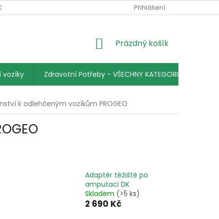
KY
PODMÍNKY OCHRANY OSOBNÍCH ÚDAJŮ
Přihlášení
KONTAKTY
NÁKUPNÍ
Prázdný košík
KOŠÍK
 vozíky
Zdravotní Potřeby - VŠECHNY KATEGORIE
šenství k odlehčeným vozíkům PROGEO
PROGEO
Adaptér těžiště po
s
amputaci DK
Skladem
(>5 ks)
2 690 Kč