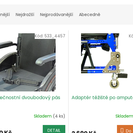
nější
Nejdražší
Nejprodávanější
Abecedně
Kód:
533_4457
K
ečnostní dvoubodový pás
Adaptér těžiště po amput
Skladem
(4 ks)
Sklade
DETAIL
Do 
0 Kč