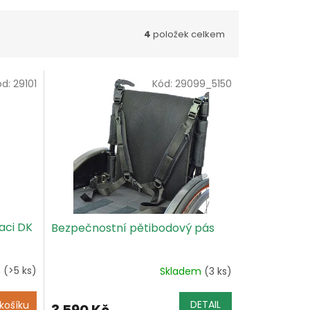
4
položek celkem
ód:
29101
Kód:
29099_5150
aci DK
Bezpečnostní pětibodový pás
m
(>5 ks)
Skladem
(3 ks)
DETAIL
košíku
3 590 Kč