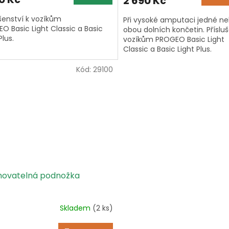
2 690 Kč
ušenství k vozíkům
Při vysoké amputaci jedné n
O Basic Light Classic a Basic
obou dolních končetin. Přísluš
Plus.
vozíkům PROGEO Basic Light
Classic a Basic Light Plus.
Kód:
29100
hovatelná podnožka
Skladem
(2 ks)