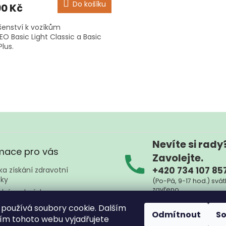
Do košíku
90 Kč
ušenství k vozíkům
O Basic Light Classic a Basic
Plus.
O
v
l
á
d
a
c
í
Nevíte si rady
p
mace pro vás
r
Zavolejte.
v
+420 734 107 85
a získání zdravotní
k
ky
(Po-Pá, 9-17 hod.) svát
y
zavřeno
dní podmínky
v
ý
ky ochrany osobních údajů
Nebo nám napište kd
používá soubory cookie. Dalším
p
Odmítnout
S
na
zpznojmo@sez
ty
m tohoto webu vyjadřujete
i