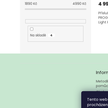
4 9
1890
Kč
4990
Kč
Přísl
PROGE
Light 
Na skladě
4
Z
á
Infor
p
a
Metodik
t
pomůc
í
Obcho
Podmín
Tento web 
Kontak
procházení