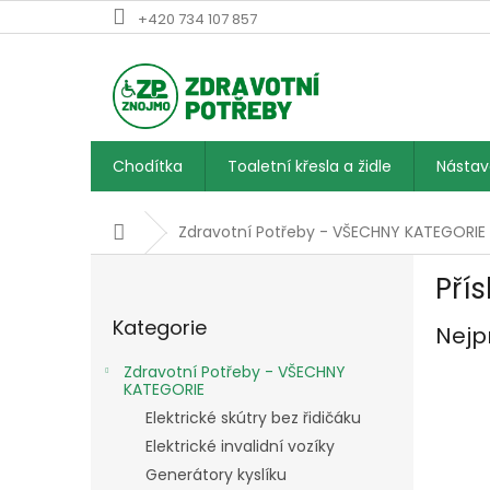
Přejít
+420 734 107 857
na
obsah
Chodítka
Toaletní křesla a židle
Násta
Domů
Zdravotní Potřeby - VŠECHNY KATEGORIE
P
Pří
o
Přeskočit
s
Kategorie
kategorie
Nejp
t
r
Zdravotní Potřeby - VŠECHNY
a
KATEGORIE
n
Elektrické skútry bez řidičáku
n
Elektrické invalidní vozíky
í
Generátory kyslíku
p