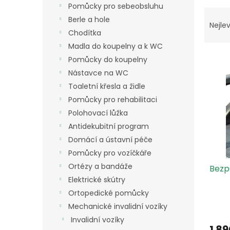
a
Pomůcky pro sebeobsluhu
Ř
n
Berle a hole
a
Nejlev
e
Chodítka
z
l
e
Madla do koupelny a k WC
V
n
Pomůcky do koupelny
ý
í
Nástavce na WC
p
p
Toaletní křesla a židle
i
r
Pomůcky pro rehabilitaci
s
o
p
d
Polohovací lůžka
r
u
Antidekubitní program
o
k
Domácí a ústavní péče
d
t
Pomůcky pro vozíčkáře
u
ů
Ortézy a bandáže
Bezp
k
Elektrické skútry
t
ů
Ortopedické pomůcky
Mechanické invalidní vozíky
Invalidní vozíky
1 89