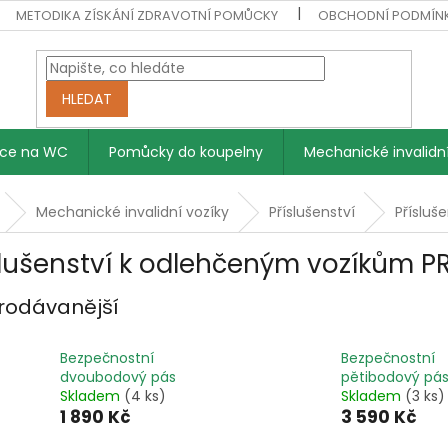
METODIKA ZÍSKÁNÍ ZDRAVOTNÍ POMŮCKY
OBCHODNÍ PODMÍN
HLEDAT
vce na WC
Pomůcky do koupelny
Mechanické invalidní
Mechanické invalidní vozíky
Příslušenství
Příslu
slušenství k odlehčeným vozíkům 
rodávanější
Bezpečnostní
Bezpečnostní
dvoubodový pás
pětibodový pá
Skladem
(4 ks)
Skladem
(3 ks)
1 890 Kč
3 590 Kč