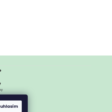
?
7
ky
ykoliv
ouhlasím
nam.cz