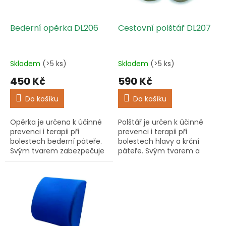
t
r
ů
o
d
Bederní opěrka DL206
Cestovní polštář DL207
u
k
t
Skladem
(>5 ks)
Skladem
(>5 ks)
ů
450 Kč
590 Kč
Do košíku
Do košíku
Opěrka je určena k účinné
Polštář je určen k účinné
prevenci i terapii při
prevenci i terapii při
bolestech bederní páteře.
bolestech hlavy a krční
Svým tvarem zabezpečuje
páteře. Svým tvarem a
ergonomickou polohu
paměťovým efektem
bederní páteře umožňující
materiálu zabezpečuje
snížení napětí zádových
ergonomickou polohu krční
svalů a...
páteře a hlavy...