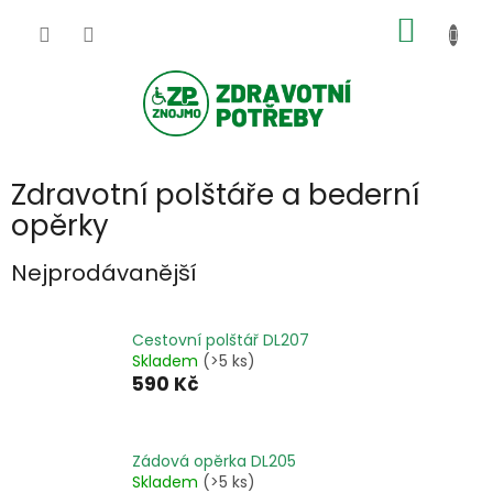
Přejít
NÁKUP
na
obsah
KOŠÍK
Zdravotní polštáře a bederní
opěrky
Nejprodávanější
Cestovní polštář DL207
Skladem
(>5 ks)
590 Kč
Zádová opěrka DL205
Skladem
(>5 ks)