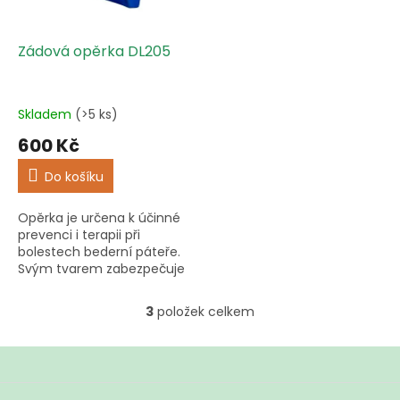
Zádová opěrka DL205
Skladem
(>5 ks)
600 Kč
Do košíku
Opěrka je určena k účinné
prevenci i terapii při
bolestech bederní páteře.
Svým tvarem zabezpečuje
ergonomickou polohu
bederní páteře umožňující
3
položek celkem
O
snížení napětí zádových
v
svalů a...
l
á
d
Z