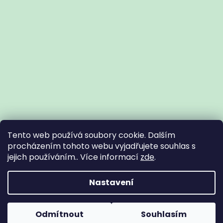
Tento web používá soubory cookie. Dalším
procházením tohoto webu vyjadřujete souhlas s
jejich používáním.. Více informací
zde
.
Vytvořil Shoptet
Nastavení
Copyright 2026
Zdravotní potřeby Znojmo
. Všechna práva
Odmítnout
Souhlasím
vyhrazena.