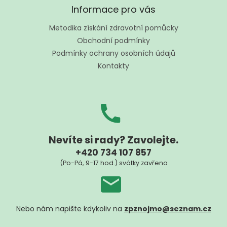
a
á
Informace pro vás
c
p
í
a
Metodika získání zdravotní pomůcky
p
t
r
Obchodní podmínky
í
v
Podmínky ochrany osobních údajů
k
Kontakty
y
v
ý
p
i
s
u
Nevíte si rady? Zavolejte.
+420 734 107 857
(Po-Pá, 9-17 hod.) svátky zavřeno
Nebo nám napište kdykoliv na
zpznojmo@seznam.cz