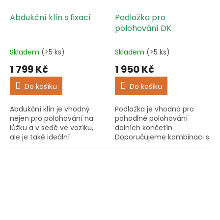
Abdukční klín s fixací
Podložka pro
polohování DK
Skladem
(>5 ks)
Skladem
(>5 ks)
1 799 Kč
1 950 Kč
Do košíku
Do košíku
Abdukční klín je vhodný
Podložka je vhodná pro
nejen pro polohování na
pohodlné polohování
lůžku a v sedě ve vozíku,
dolních končetín.
ale je také ideální
Doporučujeme kombinaci s
doplňkem po výměně
Válcem P 9702 B.
kyčelního kloubu (TEP) pro
pohodlné zabránění
addukce a vnitřní...