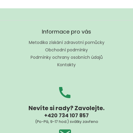
á
o
d
v
a
á
c
n
í
Z
í
p
á
Informace pro vás
r
p
v
a
Metodika získání zdravotní pomůcky
k
t
Obchodní podmínky
y
í
v
Podmínky ochrany osobních údajů
ý
Kontakty
p
i
s
u
Nevíte si rady? Zavolejte.
+420 734 107 857
(Po-Pá, 9-17 hod.) svátky zavřeno