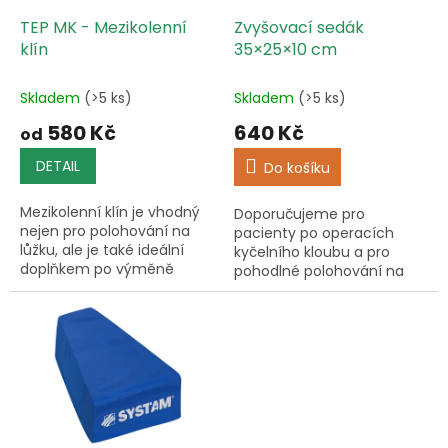
o
d
TEP MK - Mezikolenní
Zvyšovací sedák
u
klín
35×25×10 cm
k
t
Skladem
(>5 ks)
Skladem
(>5 ks)
ů
580 Kč
640 Kč
od
DETAIL
Do košíku
Mezikolenní klín je vhodný
Doporučujeme pro
nejen pro polohování na
pacienty po operacích
lůžku, ale je také ideální
kyčelního kloubu a pro
doplňkem po výměně
pohodlné polohování na
kyčelního kloubu (TEP) pro
lůžku.
pohodlné zabránění
addukce a vnitřní rotace
operované...