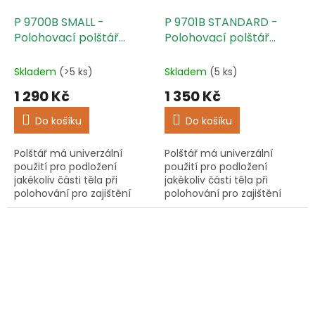
P 9700B SMALL -
P 9701B STANDARD -
Polohovací polštář
Polohovací polštář
univerzální
univerzální
Skladem
(>5 ks)
Skladem
(5 ks)
1 290 Kč
1 350 Kč
Do košíku
Do košíku
Polštář má univerzální
Polštář má univerzální
použití pro podložení
použití pro podložení
jakékoliv části těla při
jakékoliv části těla při
polohování pro zajištění
polohování pro zajištění
prevence vzniku dekubitů.
prevence vzniku dekubitů.