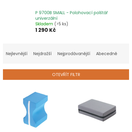
P 9700B SMALL - Polohovací polštář
univerzální
Skladem
(>5 ks)
1 290 Kč
Ř
a
Nejlevnější
Nejdražší
Nejprodávanější
Abecedně
z
e
n
OTEVŘÍT FILTR
í
p
V
r
ý
o
p
d
i
u
s
k
p
t
r
ů