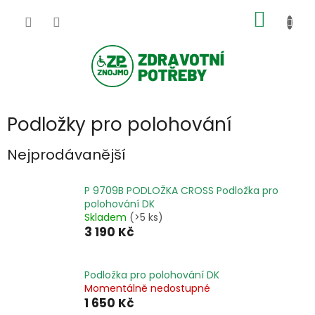
Přejít
NÁKUP
na
obsah
KOŠÍK
Podložky pro polohování
Nejprodávanější
P 9709B PODLOŽKA CROSS Podložka pro
polohování DK
Skladem
(>5 ks)
3 190 Kč
Podložka pro polohování DK
Momentálně nedostupné
1 650 Kč