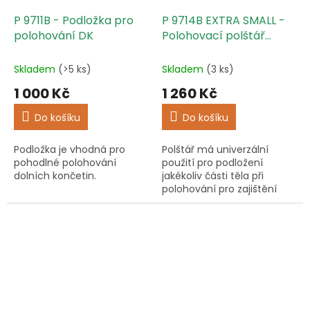
P 9711B - Podložka pro
P 9714B EXTRA SMALL -
polohování DK
Polohovací polštář
univerzální
Skladem
(>5 ks)
Skladem
(3 ks)
1 000 Kč
1 260 Kč
Do košíku
Do košíku
Podložka je vhodná pro
Polštář má univerzální
pohodlné polohování
použití pro podložení
dolních končetin.
jakékoliv části těla při
polohování pro zajištění
prevence vzniku dekubitů.