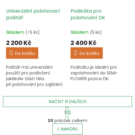
Univerzální polohovací
Podložka pro
polštář
polohování DK
Skladem
(>5 ks)
Skladem
(5 ks)
2 200 Kč
2 400 Kč
Do košíku
Do košíku
Polštář má universální
Podložku je ideální pro
použití pro podložení
zapolohování do SEMI-
jakékoliv části těla
FLOWER pozice DK.
při polohování pro zajištění
optimální prevence vzniku
dekubitů.
NAČÍST 8 DALŠÍCH
S
1
2
t
O
r
20
položek celkem
v
á
l
NAHORU
n
k