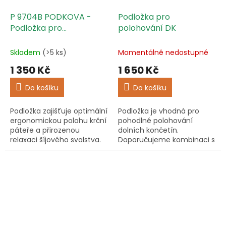
P 9704B PODKOVA -
Podložka pro
Podložka pro
polohování DK
polohování hlavy
Skladem
(>5 ks)
Momentálně nedostupné
1 350 Kč
1 650 Kč
Do košíku
Do košíku
Podložka zajišťuje optimální
Podložka je vhodná pro
ergonomickou polohu krční
pohodlné polohování
páteře a přirozenou
dolních končetín.
relaxaci šíjového svalstva.
Doporučujeme kombinaci s
Abdukčním klínem P 9703
B.