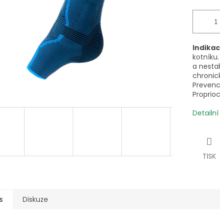
Indika
kotníku.
a nesta
chronic
Prevenc
Proprio
Detailn
TISK
s
Diskuze