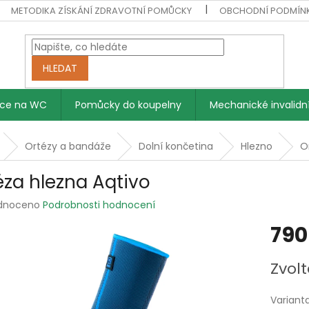
METODIKA ZÍSKÁNÍ ZDRAVOTNÍ POMŮCKY
OBCHODNÍ PODMÍN
HLEDAT
vce na WC
Pomůcky do koupelny
Mechanické invalidní
Ortézy a bandáže
Dolní končetina
Hlezno
O
éza hlezna Aqtivo
rné
dnoceno
Podrobnosti hodnocení
ení
790
tu
Měrná
Zvolt
cena:
ek.
Variant