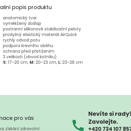
ailní popis produktu
anatomický tvar
vyměkčený došlap
postranní silikonové stabilizační peloty
prodyšný elastický materiál AirQuick
rychlý odvod potu
podpora krevního oběhu
ochrana před přetížením
3 velikosti (obvod kotníku)
S:
17–20 cm,
M:
20–23 cm,
L:
23–26 cm
Nevíte si rady
mace pro vás
Zavolejte.
+420 734 107 85
a získání zdravotní