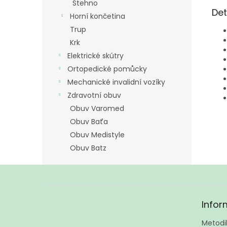
Stehno
Det
Horní končetina
Trup
Krk
Elektrické skútry
Ortopedické pomůcky
Mechanické invalidní vozíky
Zdravotní obuv
Obuv Varomed
Obuv Baťa
Obuv Medistyle
Obuv Batz
Z
á
Infor
p
a
Metodik