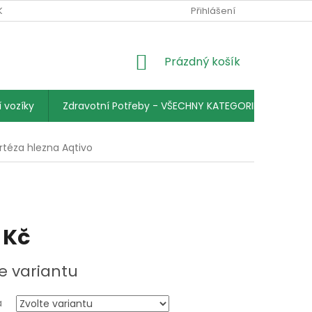
KY
PODMÍNKY OCHRANY OSOBNÍCH ÚDAJŮ
Přihlášení
KONTAKTY
NÁKUPNÍ
Prázdný košík
KOŠÍK
 vozíky
Zdravotní Potřeby - VŠECHNY KATEGORIE
rtéza hlezna Aqtivo
 Kč
e variantu
a