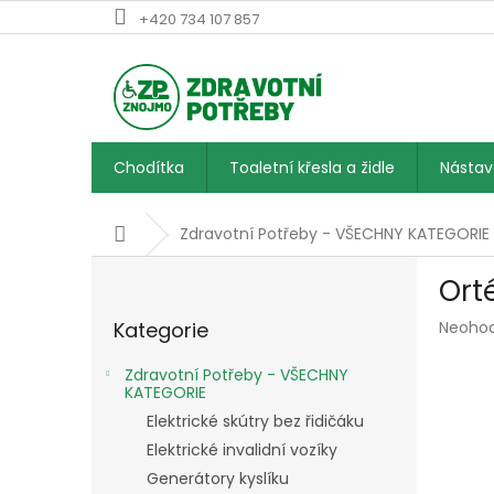
Přejít
+420 734 107 857
na
obsah
Chodítka
Toaletní křesla a židle
Násta
Domů
Zdravotní Potřeby - VŠECHNY KATEGORIE
P
Ort
o
Přeskočit
s
Průmě
Kategorie
Neoho
kategorie
t
hodnoc
r
produk
Zdravotní Potřeby - VŠECHNY
a
je
KATEGORIE
n
0,0
Elektrické skútry bez řidičáku
z
n
Elektrické invalidní vozíky
5
í
hvězdič
Generátory kyslíku
p