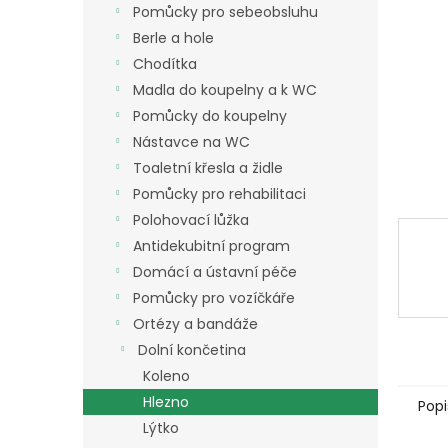
a
Pomůcky pro sebeobsluhu
n
Berle a hole
e
Chodítka
l
Madla do koupelny a k WC
Pomůcky do koupelny
Nástavce na WC
Toaletní křesla a židle
Pomůcky pro rehabilitaci
Polohovací lůžka
Antidekubitní program
Domácí a ústavní péče
Pomůcky pro vozíčkáře
Ortézy a bandáže
Dolní končetina
Koleno
Hlezno
Popi
Lýtko