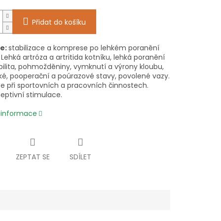
Přidat do košíku
ce:
stabilizace a komprese po lehkém poranění
 Lehká artróza a artritida kotníku, lehká poranění
bilita, pohmožděniny, vymknutí a výrony kloubu,
ké, pooperační a poúrazové stavy, povolené vazy.
e při sportovních a pracovních činnostech.
ceptivní stimulace.
í informace
ZEPTAT SE
SDÍLET