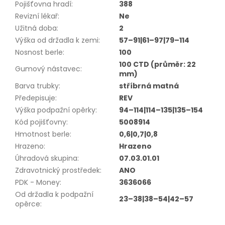
Pojišťovna hradí
:
388
Revizní lékař
:
Ne
Užitná doba
:
2
Výška od držadla k zemi
:
57–91|61–97|79–114
Nosnost berle
:
100
100 CTD (průměr: 22
Gumový nástavec
:
mm)
Barva trubky
:
stříbrná matná
Předepisuje
:
REV
Výška podpažní opěrky
:
94–114|114–135|135–154
Kód pojišťovny
:
5008914
Hmotnost berle
:
0,6|0,7|0,8
Hrazeno
:
Hrazeno
Úhradová skupina
:
07.03.01.01
Zdravotnický prostředek
:
ANO
PDK - Money
:
3636066
Od držadla k podpažní
23–38|38–54|42–57
opěrce
: