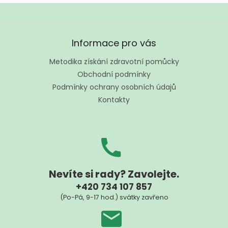
Z
á
Informace pro vás
p
a
Metodika získání zdravotní pomůcky
t
Obchodní podmínky
í
Podmínky ochrany osobních údajů
Kontakty
Nevíte si rady? Zavolejte.
+420 734 107 857
(Po-Pá, 9-17 hod.) svátky zavřeno