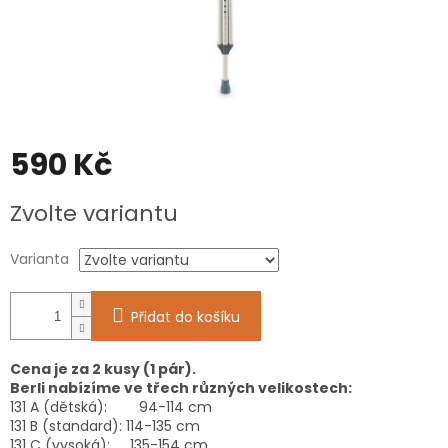
590 Kč
Měrná
Zvolte variantu
cena:
Varianta
Přidat do košíku
Cena je za 2 kusy (1 pár).
Berli nabízíme ve třech různých velikostech:
131 A (dětská): 94-114 cm
131 B (standard): 114-135 cm
131 C (vysoká): 135-154 cm