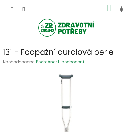
Přejít
NÁKUP
na
obsah
KOŠÍK
131 - Podpažní duralová berle
Průměrné
Neohodnoceno
Podrobnosti hodnocení
hodnocení
produktu
je
0,0
z
5
hvězdiček.