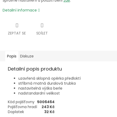
Správné nastavení a použití berlí
zde
.
Detailní informace
ZEPTAT SE
SDÍLET
Popis
Diskuze
Detailní popis produktu
uzavřená sklopná opěrka předloktí
stříbrná matná duralová trubka
nastavitelná výška berle
nadstandardní velikost
Kód pojišťovny
5006464
Pojišťovna hradí
243 Kč
Doplatek
32 Kč