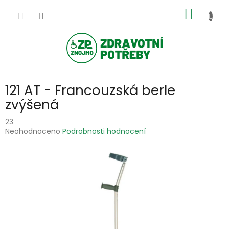
Přejít
NÁKUP
na
obsah
KOŠÍK
121 AT - Francouzská berle
zvýšená
23
Průměrné
Neohodnoceno
Podrobnosti hodnocení
hodnocení
produktu
je
0,0
z
5
hvězdiček.