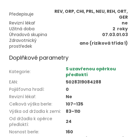
REV, ORP, CHI, PRL, NEU, REH, ORT,
Předepisuje
GER
Revizní lékař
ne
Užitná doba
2 roky
Úhradová skupina
07.03.01.03
Zdravotnický
ano (riziková třída 1)
prostředek
Doplňkové parametry
S uzavřenou opěrkou
Kategorie
:
předloktí
EAN
:
5028319084288
Pojišťovna hradí
:
0
Revizní lékař
:
Ne
Celková výška berle
:
107–135
Výška od držadla k zemi
:
83–110
Od držadla k opěrce
24
předloktí
:
Nosnost berle
:
160