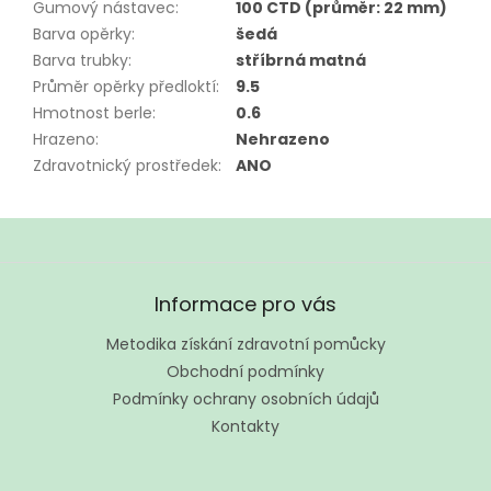
Gumový nástavec
:
100 CTD (průměr: 22 mm)
Barva opěrky
:
šedá
Barva trubky
:
stříbrná matná
Průměr opěrky předloktí
:
9.5
Hmotnost berle
:
0.6
Hrazeno
:
Nehrazeno
Zdravotnický prostředek
:
ANO
Z
á
Informace pro vás
p
a
Metodika získání zdravotní pomůcky
t
Obchodní podmínky
í
Podmínky ochrany osobních údajů
Kontakty