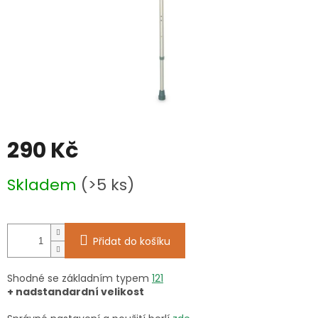
290 Kč
Měrná
Skladem
(>5 ks)
cena:
Přidat do košíku
Shodné se základním typem
121
+ nadstandardní velikost