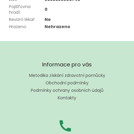
Pojišťovna
0
hradí
:
Revizní lékař
:
Ne
Hrazeno
:
Nehrazeno
Z
á
Informace pro vás
p
a
Metodika získání zdravotní pomůcky
t
Obchodní podmínky
í
Podmínky ochrany osobních údajů
Kontakty