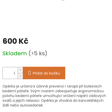
600 Kč
Měrná
Skladem
(>5 ks)
cena:
Přidat do košíku
Opěrka je určena k účinné prevenci i terapii při bolestech
bederní páteře. Svým tvarem zabezpečuje ergonomickou
polohu bederní páteře umožňující snížení napětí zádových
svalů a jejich relaxaci. Opěrka je vhodná do kancelářských
židlí nebo autosedaček.