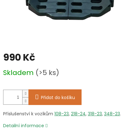
990 Kč
Měrná
Skladem
(>5 ks)
cena:
Přidat do košíku
Příslušenství k vozíkům
108-23
,
218-24
,
318-23
,
348-23
.
Detailní informace