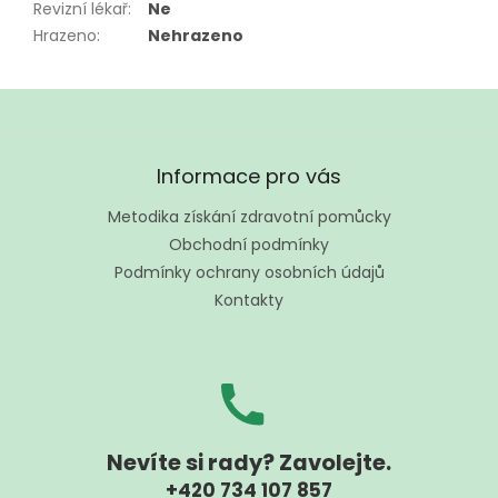
Revizní lékař
:
Ne
Hrazeno
:
Nehrazeno
Z
á
Informace pro vás
p
a
Metodika získání zdravotní pomůcky
t
Obchodní podmínky
í
Podmínky ochrany osobních údajů
Kontakty
Nevíte si rady? Zavolejte.
+420 734 107 857