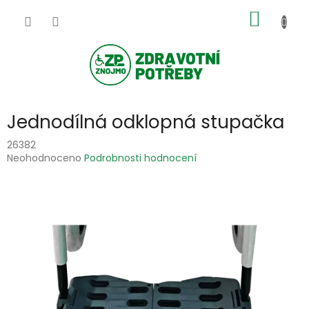
Přejít
NÁKUP
na
obsah
KOŠÍK
Jednodílná odklopná stupačka
26382
Průměrné
Neohodnoceno
Podrobnosti hodnocení
hodnocení
produktu
je
0,0
z
5
hvězdiček.