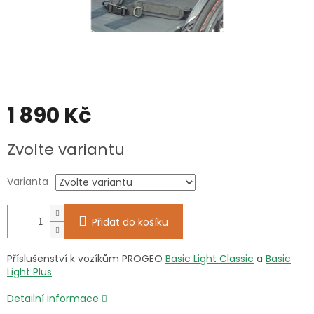
1 890 Kč
Měrná
Zvolte variantu
cena:
Varianta
Přidat do košíku
Příslušenství k vozíkům PROGEO
Basic Light Classic
a
Basic
Light Plus
.
Detailní informace