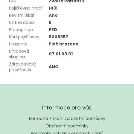
EAN
:
Zvolte variantu
Pojišťovna hradí
:
1431
Revizní lékař
:
Ano
Užitná doba
:
5
Předepisuje
:
PED
Kód pojišťovny
:
5006357
Hrazeno
:
Plně hrazeno
Úhradová
07.01.03.01
skupina
:
Zdravotnický
ANO
prostředek
:
Z
á
Informace pro vás
p
a
Metodika získání zdravotní pomůcky
t
Obchodní podmínky
í
Podmínky ochrany osobních údajů