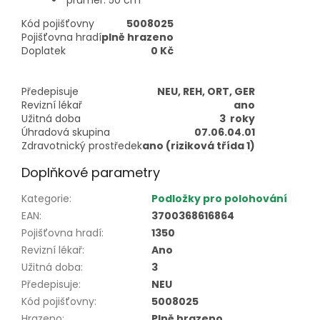
průměr: 50 cm
Kód pojišťovny
5008025
Pojišťovna hradí
plně hrazeno
Doplatek
0 Kč
Předepisuje
NEU, REH, ORT, GER
Revizní lékař
ano
Užitná doba
3 roky
Úhradová skupina
07.06.04.01
Zdravotnický prostředek
ano (riziková třída 1)
Doplňkové parametry
Kategorie
:
Podložky pro polohování
EAN
:
3700368616864
Pojišťovna hradí
:
1350
Revizní lékař
:
Ano
Užitná doba
:
3
Předepisuje
:
NEU
Kód pojišťovny
:
5008025
Hrazeno
:
Plně hrazeno