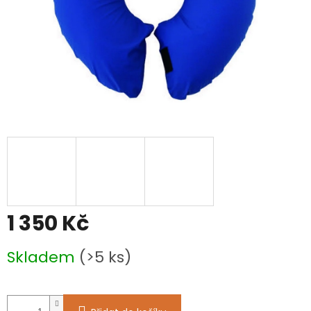
1 350 Kč
Měrná
Skladem
(>5 ks)
cena: