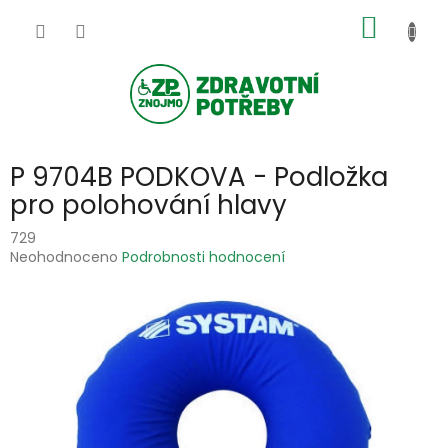
Přejít
NÁKUP
na
obsah
KOŠÍK
P 9704B PODKOVA - Podložka
pro polohování hlavy
729
Průměrné
Neohodnoceno
Podrobnosti hodnocení
hodnocení
produktu
je
0,0
z
5
hvězdiček.