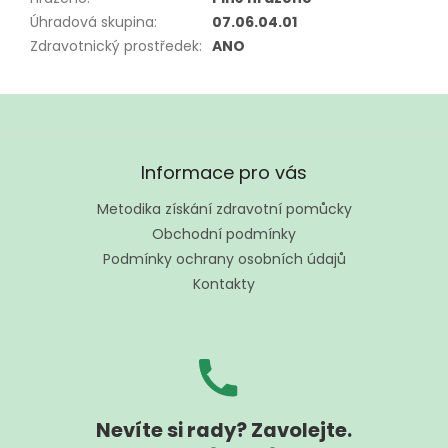
Úhradová skupina
:
07.06.04.01
Zdravotnický prostředek
:
ANO
Z
á
Informace pro vás
p
a
Metodika získání zdravotní pomůcky
t
Obchodní podmínky
í
Podmínky ochrany osobních údajů
Kontakty
Nevíte si rady? Zavolejte.