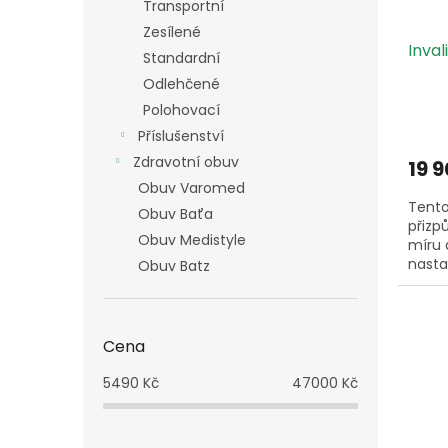
Transportní
d
t
u
ů
Zesílené
Inval
k
Standardní
t
Odlehčené
ů
Polohovací
Příslušenství
Zdravotní obuv
19 
Obuv Varomed
Tento
Obuv Baťa
přizp
Obuv Medistyle
míru 
nasta
Obuv Batz
Cena
5490
Kč
47000
Kč