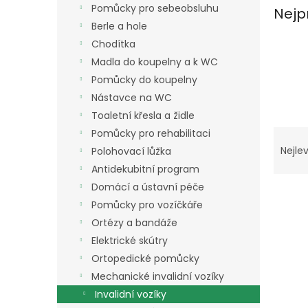
a
Pomůcky pro sebeobsluhu
Nejp
n
Berle a hole
e
Chodítka
l
Madla do koupelny a k WC
Pomůcky do koupelny
Nástavce na WC
Toaletní křesla a židle
Ř
Pomůcky pro rehabilitaci
a
Nejlev
Polohovací lůžka
z
Antidekubitní program
e
Domácí a ústavní péče
V
n
Pomůcky pro vozíčkáře
ý
í
p
p
Ortézy a bandáže
i
r
Elektrické skútry
s
o
Ortopedické pomůcky
p
d
Mechanické invalidní vozíky
r
u
Invalidní vozíky
o
k