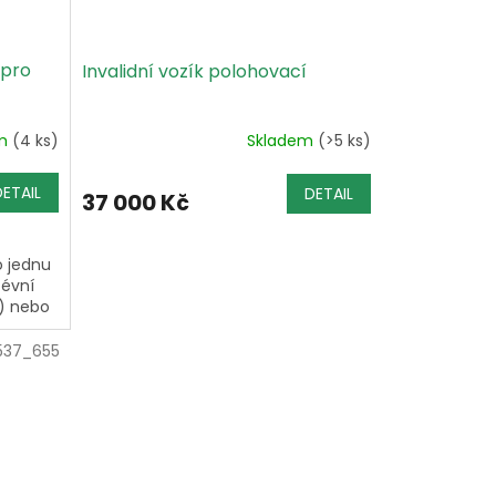
 pro
Invalidní vozík polohovací
em
(4 ks)
Skladem
(>5 ks)
DETAIL
DETAIL
37 000 Kč
 jednu
cévní
) nebo
ích
537_655