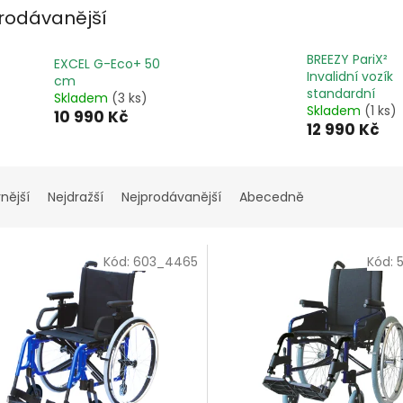
rodávanější
BREEZY PariX²
EXCEL G-Eco+ 50
Invalidní vozík
cm
standardní
Skladem
(3 ks)
Skladem
(1 ks)
10 990 Kč
12 990 Kč
nější
Nejdražší
Nejprodávanější
Abecedně
Kód:
603_4465
Kód: