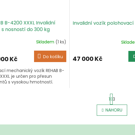
B B-4200 XXXL Invalidní
Invalidní vozík polohovací
 s nosností do 300 kg
Skladem
(1 ks)
Sklad
Do košíku
47 000 Kč
900 Kč
ací mechanický vozík REHAB B-
XXXL je určen pro přesun
ntů s vysokou hmotností.
S
1
3
t
r
O
NAHORU
á
v
n
l
k
á
o
d
v