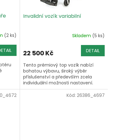
áře
Invalidní vozík variabilní
em
(2 ks)
Skladem
(5 ks)
DETAIL
DETAIL
22 500 Kč
aptéru
Tento prémiový top vozík nabízí
é
bohatou výbavu, široký výběr
příslušenství a především zcela
individuální možnosti nastavení.
0_4672
Kód:
26386_4697