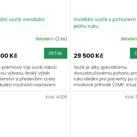
idní vozík variabilní
Invalidní vozík s pohonem
jednu ruku
Skladem
(2 ks)
Sklad
DETAIL
500 Kč
29 500 Kč
 prémiový top vozík nabízí
Vozík je díky speciálnímu
ou výbavu, široký výběr
dvouobručovému pohonu pro
ušenství a především zcela
ruku ideální pro pacienty po 
iduální možnosti nastavení.
mozkové příhodě (CMP, Ictus
při jednostranných amputac
horní končetiny....
Kód:
4006
Kód: