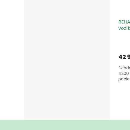
REHA
vozík
42 
Sklád
4200 
pacie