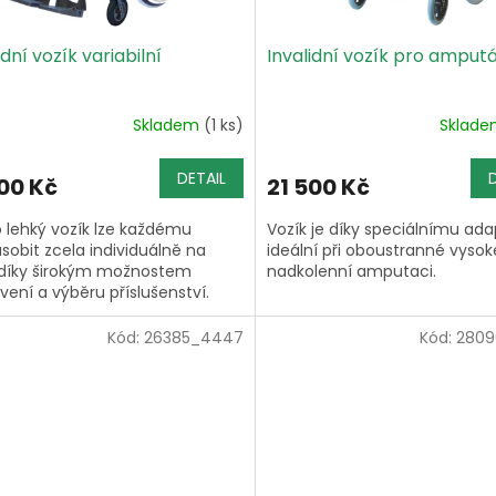
idní vozík variabilní
Invalidní vozík pro amput
Skladem
(1 ks)
Sklad
DETAIL
900 Kč
21 500 Kč
 lehký vozík lze každému
Vozík je díky speciálnímu ad
ůsobit zcela individuálně na
ideální při oboustranné vysok
díky širokým možnostem
nadkolenní amputaci.
vení a výběru příslušenství.
Kód:
26385_4447
Kód:
2809