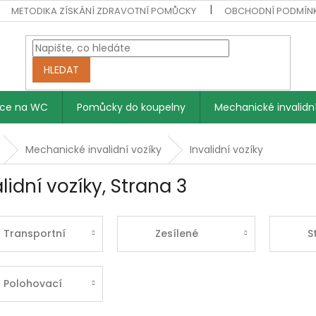
METODIKA ZÍSKÁNÍ ZDRAVOTNÍ POMŮCKY
OBCHODNÍ PODMÍN
HLEDAT
vce na WC
Pomůcky do koupelny
Mechanické invalidní
Mechanické invalidní vozíky
Invalidní vozíky
lidní vozíky
, Strana 3
Transportní
Zesílené
S
Polohovací