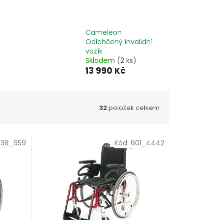
Cameleon
Odlehčený invalidní
vozík
Skladem
(2 ks)
13 990 Kč
32
položek celkem
538_659
Kód:
601_4442