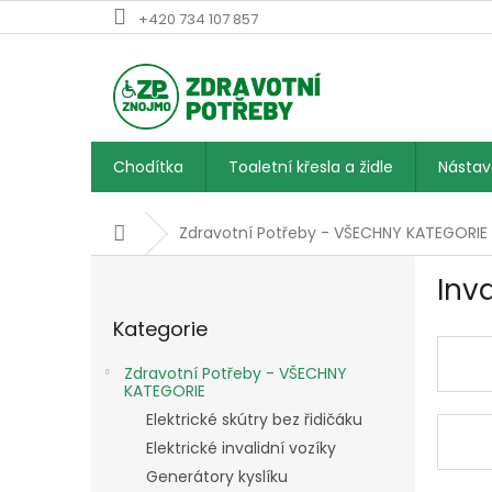
Přejít
+420 734 107 857
na
obsah
Chodítka
Toaletní křesla a židle
Násta
Domů
Zdravotní Potřeby - VŠECHNY KATEGORIE
P
Inva
o
Přeskočit
s
Kategorie
kategorie
t
r
Zdravotní Potřeby - VŠECHNY
a
KATEGORIE
n
Elektrické skútry bez řidičáku
n
Elektrické invalidní vozíky
í
Generátory kyslíku
p