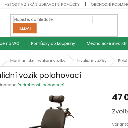
METODIKA ZÍSKÁNÍ ZDRAVOTNÍ POMŮCKY
OBCHODNÍ PODMÍN
HLEDAT
vce na WC
Pomůcky do koupelny
Mechanické invalidní
Mechanické invalidní vozíky
Invalidní vozíky
Polo
alidní vozík polohovací
rné
dnoceno
Podrobnosti hodnocení
ení
47 
tu
Měrná
Zvolt
cena:
ek.
Variant