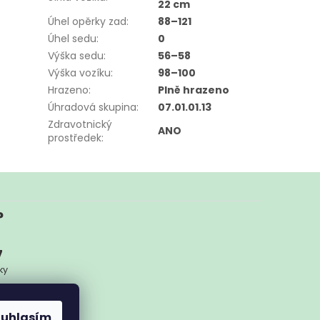
22 cm
Úhel opěrky zad
:
88–121
Úhel sedu
:
0
Výška sedu
:
56–58
Výška vozíku
:
98–100
Hrazeno
:
Plně hrazeno
Úhradová skupina
:
07.01.01.13
Zdravotnický
ANO
prostředek
:
?
7
ky
ykoliv
ouhlasím