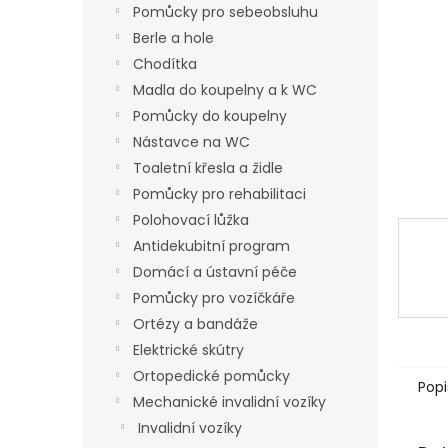
a
Pomůcky pro sebeobsluhu
n
Berle a hole
e
Chodítka
l
Madla do koupelny a k WC
Pomůcky do koupelny
Nástavce na WC
Toaletní křesla a židle
Pomůcky pro rehabilitaci
Polohovací lůžka
Antidekubitní program
Domácí a ústavní péče
Pomůcky pro vozíčkáře
Ortézy a bandáže
Elektrické skútry
Ortopedické pomůcky
Popi
Mechanické invalidní vozíky
Invalidní vozíky