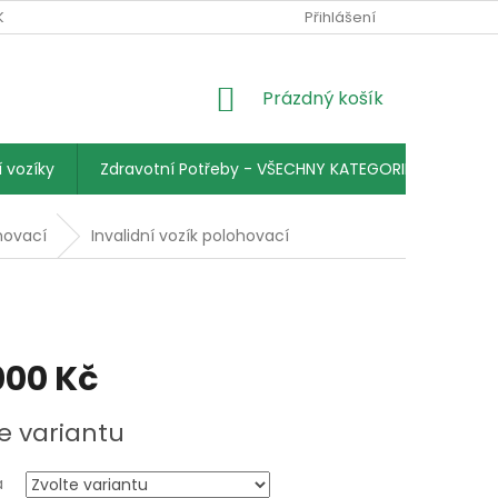
KY
PODMÍNKY OCHRANY OSOBNÍCH ÚDAJŮ
Přihlášení
KONTAKTY
NÁKUPNÍ
Prázdný košík
KOŠÍK
 vozíky
Zdravotní Potřeby - VŠECHNY KATEGORIE
hovací
Invalidní vozík polohovací
000 Kč
e variantu
a