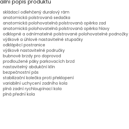
ailní popis produktu
skládací odlehčený duralový rám
anatomická polstrovaná sedačka
anatomická polohovatelná polstrovaná opěrka zad
anatomická polohovatelná polstrovaná opěrka hlavy
odklopné a odnímatelné polstrované polohovatelné podnožky
výškově a úhlově nastavitelné stupačky
odklápěcí postranice
výškově nastavitelné područky
bubnové brzdy pro doprovod
prodloužené páky parkovacích brzd
nastavitelný abdukční klín
bezpečnostní pás
stabilizační kolečka proti překlopení
variabilní uchycení zadního kola
plná zadní rychloupínací kola
plná přední kola