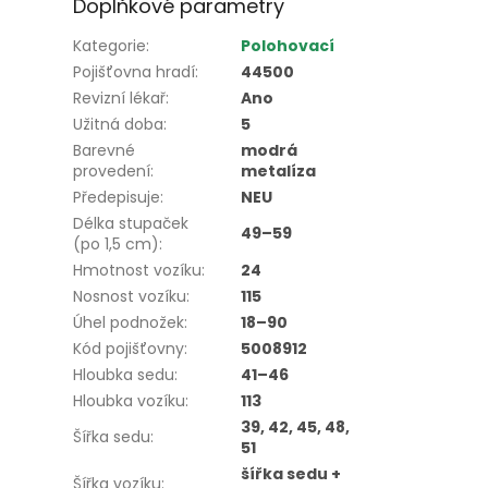
Doplňkové parametry
Kategorie
:
Polohovací
Pojišťovna hradí
:
44500
Revizní lékař
:
Ano
Užitná doba
:
5
Barevné
modrá
provedení
:
metalíza
Předepisuje
:
NEU
Délka stupaček
49–59
(po 1,5 cm)
:
Hmotnost vozíku
:
24
Nosnost vozíku
:
115
Úhel podnožek
:
18–90
Kód pojišťovny
:
5008912
Hloubka sedu
:
41–46
Hloubka vozíku
:
113
39, 42, 45, 48,
Šířka sedu
:
51
šířka sedu +
Šířka vozíku
: