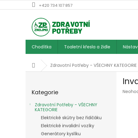
Přejít
+420 734 107 857
na
obsah
Chodítka
Toaletní křesla a židle
Násta
Domů
Zdravotní Potřeby - VŠECHNY KATEGORIE
P
Inv
o
Přeskočit
s
Průmě
Kategorie
Neoho
kategorie
t
hodnoc
r
produk
Zdravotní Potřeby - VŠECHNY
a
je
KATEGORIE
n
0,0
Elektrické skútry bez řidičáku
z
n
Elektrické invalidní vozíky
5
í
hvězdič
Generátory kyslíku
p