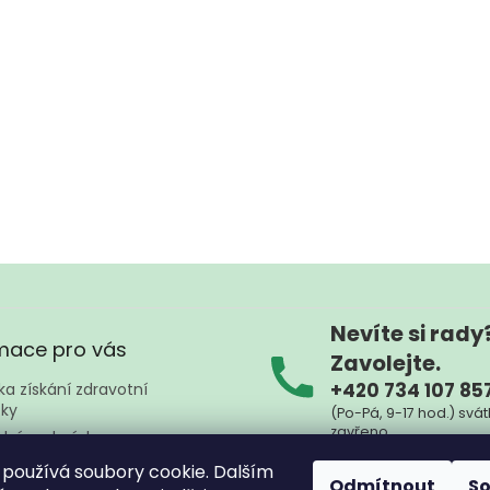
Nevíte si rady
mace pro vás
Zavolejte.
+420 734 107 85
a získání zdravotní
ky
(Po-Pá, 9-17 hod.) svát
zavřeno
dní podmínky
ky ochrany osobních údajů
Nebo nám napište kd
používá soubory cookie. Dalším
Odmítnout
S