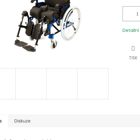
Detailn
TISK
s
Diskuze