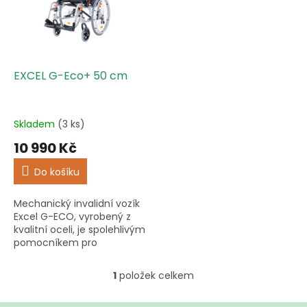
i
r
s
o
p
d
r
u
o
k
d
t
EXCEL G-Eco+ 50 cm
u
ů
k
t
Skladem
(3 ks)
ů
10 990 Kč
Do košíku
Mechanický invalidní vozík
Excel G-ECO, vyrobený z
kvalitní oceli, je spolehlivým
pomocníkem pro
každodenní potřeby. Nabízí
lehkost při vysoké nosnosti,
1
položek celkem
O
šířky sedu 50 cm a je...
v