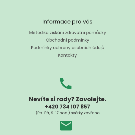
l
á
d
Z
a
á
Informace pro vás
c
p
í
a
Metodika získání zdravotní pomůcky
p
t
r
Obchodní podmínky
í
v
Podmínky ochrany osobních údajů
k
Kontakty
y
v
ý
p
i
s
u
Nevíte si rady? Zavolejte.
+420 734 107 857
(Po-Pá, 9-17 hod.) svátky zavřeno