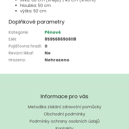
šířka: 60 cm (vnější) | 45 cm (vnitřní)
hloubka: 50 cm
výška: 50 cm
Doplňkové parametry
Kategorie
:
Pěnové
EAN
:
8595686906118
Pojišťovna hradí
:
0
Revizní lékař
:
Ne
Hrazeno
:
Nehrazeno
Z
á
Informace pro vás
p
a
Metodika získání zdravotní pomůcky
t
Obchodní podmínky
í
Podmínky ochrany osobních údajů
Kontakty