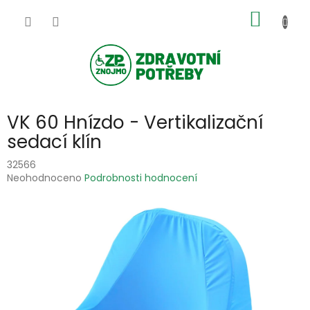
Přejít
NÁKUP
na
obsah
KOŠÍK
VK 60 Hnízdo - Vertikalizační
sedací klín
32566
Průměrné
Neohodnoceno
Podrobnosti hodnocení
hodnocení
produktu
je
0,0
z
5
hvězdiček.