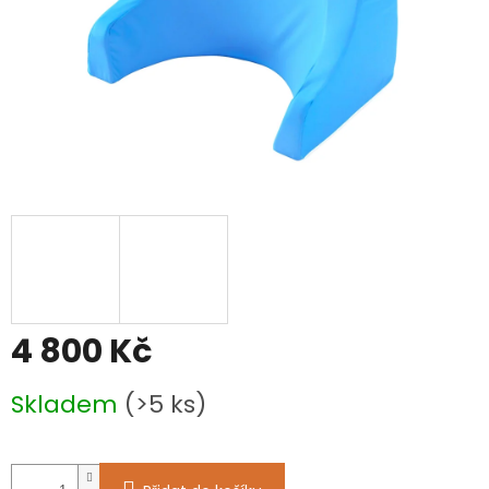
4 800 Kč
Měrná
Skladem
(>5 ks)
cena: