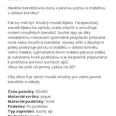
Hledáte bandážovou botu s pevnou patou a stabilitou
v oblasti kotníku?
Pak by měl být vhodný model Rijeka. Terapeutický
sandál Rijeka lze vpředu zcela otevřít a umožňuje
nošení rozsáhlých bandáží. Suché zipy se díky
variabilnímu nastavení optimálně přizpůsobí příslušné
noze nebo tloušťce bandáže. Vysoký střih s dlouhými
pásky poskytuje jistotu a stabilitu v oblasti kotníku.
Velmi měkká, vyjímatelná 6mm měkká pěnová stélka
je vybavena froté podšívkou a je bezpečně připevněna
k podrážce pomocí suchých zipů.
Obuv lze prát na jemný cyklus na 30°.
Díky šířce R je tento model vhodný pro velmi pevné
bandáže a zábaly.
Číslo položky:
60450
Materiál svršku:
piqué
Materiál podšívky:
froté
Podešev:
PU podešev
Typ zapínání:
suchý zip