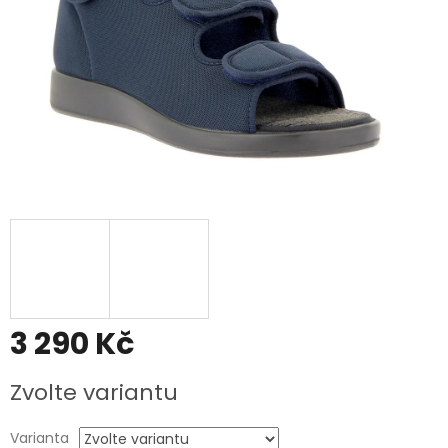
3 290 Kč
Měrná
Zvolte variantu
cena:
Varianta