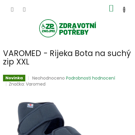
Přejít
NÁKUP
na
obsah
KOŠÍK
VAROMED - Rijeka Bota na suchý
zip XXL
Průměrné
Neohodnoceno
Podrobnosti hodnocení
Novinka
hodnocení
Značka:
Varomed
produktu
je
0,0
z
5
hvězdiček.