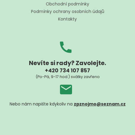
t
Obchodní podmínky
í
Podmínky ochrany osobních údajů
Kontakty
Nevíte si rady? Zavolejte.
+420 734 107 857
(Po-Pá, 9-17 hod.) svátky zavřeno
Nebo nám napište kdykoliv na
zpznojmo@seznam.cz