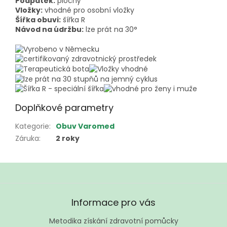
Podpatek:
plochý
Vložky:
vhodné pro osobní vložky
Šířka obuvi:
šířka R
Návod na údržbu:
lze prát na 30°
Doplňkové parametry
Kategorie
:
Obuv Varomed
Záruka
:
2 roky
Z
á
Informace pro vás
p
a
Metodika získání zdravotní pomůcky