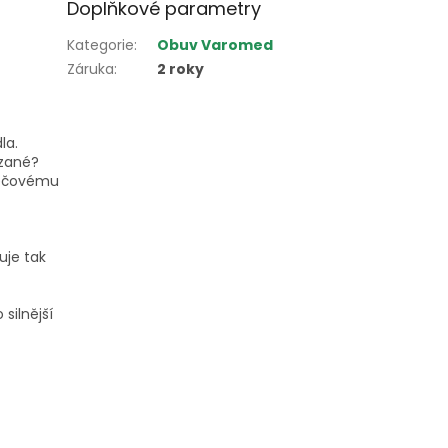
Doplňkové parametry
Kategorie
:
Obuv Varomed
Záruka
:
2 roky
la.
ázané?
rečovému
uje tak
 silnější