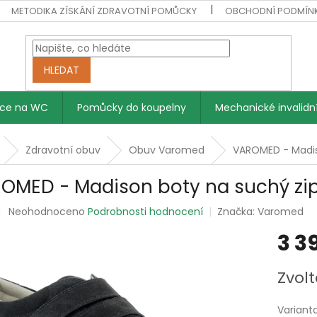
METODIKA ZÍSKÁNÍ ZDRAVOTNÍ POMŮCKY
OBCHODNÍ PODMÍN
HLEDAT
vce na WC
Pomůcky do koupelny
Mechanické invalidní
Zdravotní obuv
Obuv Varomed
VAROMED - Madis
OMED - Madison boty na suchý zi
Průměrné
Neohodnoceno
Podrobnosti hodnocení
Značka:
Varomed
hodnocení
3 3
produktu
je
0,0
Měrná
Zvolt
z
cena:
5
hvězdiček.
Variant