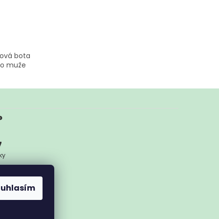
?
7
ky
ykoliv
ouhlasím
nam.cz