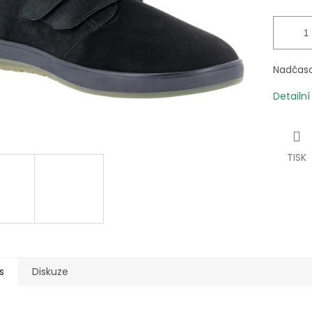
Nadčaso
Detailn
TISK
s
Diskuze