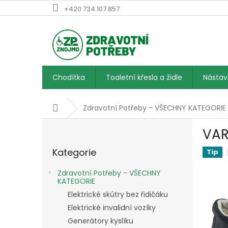
Přejít
+420 734 107 857
na
obsah
Chodítka
Toaletní křesla a židle
Násta
Domů
Zdravotní Potřeby - VŠECHNY KATEGORIE
P
VAR
o
Přeskočit
s
Kategorie
kategorie
Tip
t
r
Zdravotní Potřeby - VŠECHNY
a
KATEGORIE
n
Elektrické skútry bez řidičáku
n
Elektrické invalidní vozíky
í
Generátory kyslíku
p