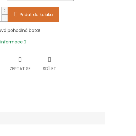
Přidat do košíku
vá pohodlná bota!
í informace
ZEPTAT SE
SDÍLET