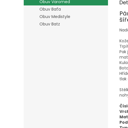
Det
Obuv Varomed
Obuv Baťa
Pá
Obuv Medistyle
šíř
Obuv Batz
Nad
Kože
Trpí
Pak
mate
Kula
Bota
Hříd
tlak
Stél
noh
Čísl
Vrc
Mat
Pod
Typ