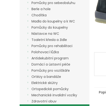
a
Pomůcky pro sebeobsluhu
n
Berle a hole
e
Chodítka
l
Madla do koupelny a k WC
Pomůcky do koupelny
Nástavce na WC
Toaletní křesla a židle
Pomůcky pro rehabilitaci
Polohovací lůžka
Antidekubitní program
Domácí a ústavní péče
Pomůcky pro vozíčkáře
Ortézy a bandáže
Elektrické skútry
Ortopedické pomůcky
Popi
Mechanické invalidní vozíky
Zdravotní obuv