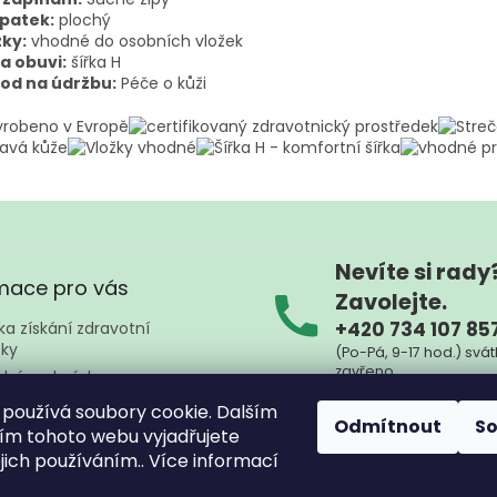
patek:
plochý
žky:
vhodné do osobních vložek
a obuvi:
šířka H
od na údržbu:
Péče o kůži
Nevíte si rady
mace pro vás
Zavolejte.
+420 734 107 85
a získání zdravotní
ky
(Po-Pá, 9-17 hod.) svát
zavřeno
dní podmínky
ky ochrany osobních údajů
Nebo nám napište kd
používá soubory cookie. Dalším
Odmítnout
S
na
zpznojmo@sez
ty
m tohoto webu vyjadřujete
ejich používáním.. Více informací