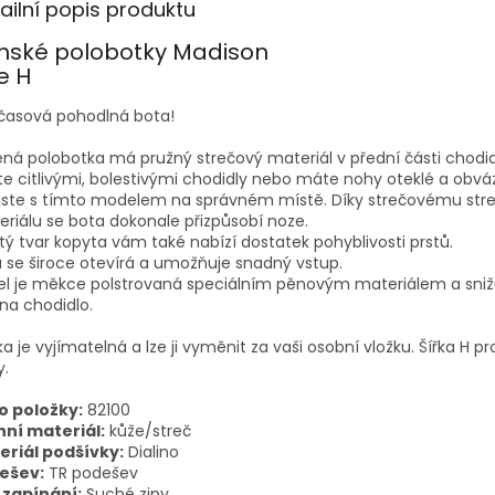
ailní popis produktu
nské polobotky Madison
e H
časová pohodlná bota!
ná polobotka má pružný strečový materiál v přední části chodid
te citlivými, bolestivými chodidly nebo máte nohy oteklé a obv
 jste s tímto modelem na správném místě. Díky strečovému st
riálu se bota dokonale přizpůsobí noze.
tý tvar kopyta vám také nabízí dostatek pohyblivosti prstů.
 se široce otevírá a umožňuje snadný vstup.
el je měkce polstrovaná speciálním pěnovým materiálem a sniž
 na chodidlo.
ka je vyjímatelná a lze ji vyměnit za vaši osobní vložku. Šířka H pro
y.
o položky:
82100
hní materiál:
kůže/streč
eriál podšívky:
Dialino
ešev:
TR podešev
 zapínání:
Suché zipy