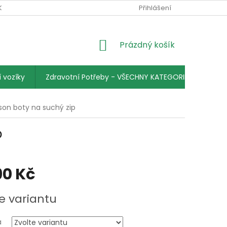
KY
PODMÍNKY OCHRANY OSOBNÍCH ÚDAJŮ
Přihlášení
KONTAKTY
NÁKUPNÍ
Prázdný košík
KOŠÍK
 vozíky
Zdravotní Potřeby - VŠECHNY KATEGORIE
on boty na suchý zip
p
90 Kč
e variantu
a