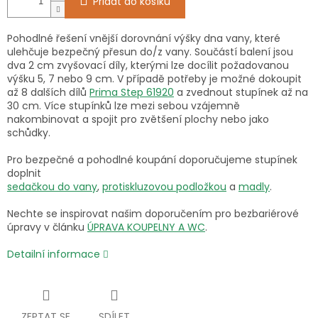
Přidat do košíku
Pohodlné řešení vnější dorovnání výšky dna vany, které
ulehčuje bezpečný přesun do/z vany. Součástí balení jsou
dva 2 cm zvyšovací díly, kterými lze docílit požadovanou
výšku 5, 7 nebo 9 cm. V případě potřeby je možné dokoupit
až 8 dalších dílů
Prima Step 61920
a zvednout stupínek až na
30 cm. Více stupínků lze mezi sebou vzájemně
nakombinovat a spojit pro zvětšení plochy nebo jako
schůdky.
Pro bezpečné a pohodlné koupání doporučujeme stupínek
doplnit
sedačkou do vany
,
protiskluzovou podložkou
a
madly
.
Nechte se inspirovat našim doporučením pro bezbariérové
úpravy v článku
ÚPRAVA KOUPELNY A WC
.
Detailní informace
ZEPTAT SE
SDÍLET