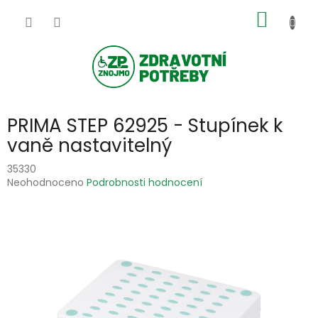
Přejít
NÁKUP
na
obsah
KOŠÍK
PRIMA STEP 62925 - Stupínek k
vaně nastavitelný
35330
Průměrné
Neohodnoceno
Podrobnosti hodnocení
hodnocení
produktu
je
0,0
z
5
hvězdiček.