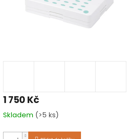
1 750 Kč
Měrná
Skladem
(>5 ks)
cena: