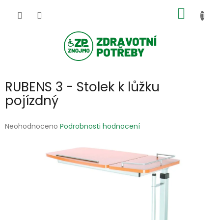
Přejít
NÁKUP
na
obsah
KOŠÍK
RUBENS 3 - Stolek k lůžku
pojízdný
Průměrné
Neohodnoceno
Podrobnosti hodnocení
hodnocení
produktu
je
0,0
z
5
hvězdiček.