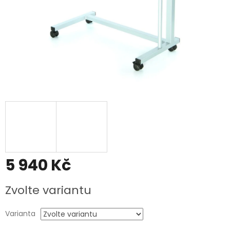
5 940 Kč
Měrná
Zvolte variantu
cena:
Varianta