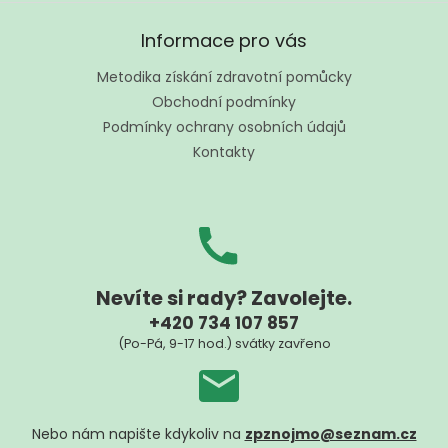
Z
á
Informace pro vás
p
a
Metodika získání zdravotní pomůcky
t
Obchodní podmínky
í
Podmínky ochrany osobních údajů
Kontakty
Nevíte si rady? Zavolejte.
+420 734 107 857
(Po-Pá, 9-17 hod.) svátky zavřeno
Nebo nám napište kdykoliv na
zpznojmo@seznam.cz