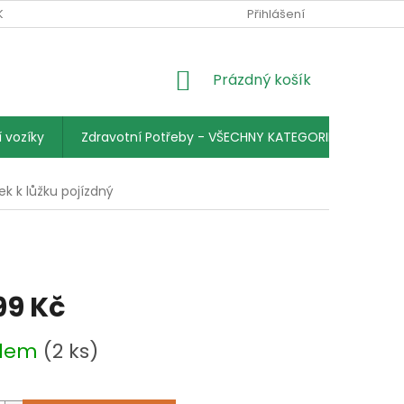
KY
PODMÍNKY OCHRANY OSOBNÍCH ÚDAJŮ
Přihlášení
KONTAKTY
NÁKUPNÍ
Prázdný košík
KOŠÍK
 vozíky
Zdravotní Potřeby - VŠECHNY KATEGORIE
ek k lůžku pojízdný
99 Kč
adem
(2 ks)