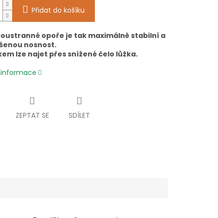
Přidat do košíku
oustranné opoře je tak maximálně stabilní a
šenou nosnost.
kem lze najet přes snížené čelo lůžka.
í informace
ZEPTAT SE
SDÍLET