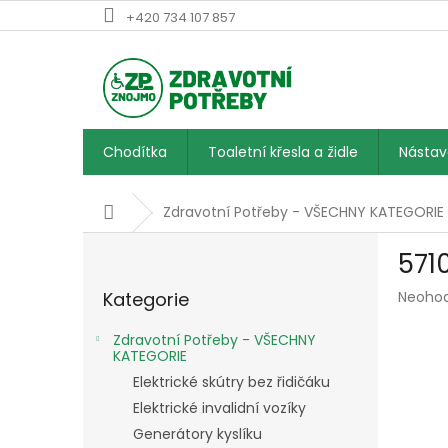
Přejít
+420 734 107 857
na
obsah
Chodítka
Toaletní křesla a židle
Násta
Domů
Zdravotní Potřeby - VŠECHNY KATEGORIE
P
5710
o
Přeskočit
s
Průmě
Kategorie
Neoho
kategorie
t
hodnoc
r
produk
Zdravotní Potřeby - VŠECHNY
a
je
KATEGORIE
n
0,0
Elektrické skútry bez řidičáku
z
n
Elektrické invalidní vozíky
5
í
hvězdič
Generátory kyslíku
p