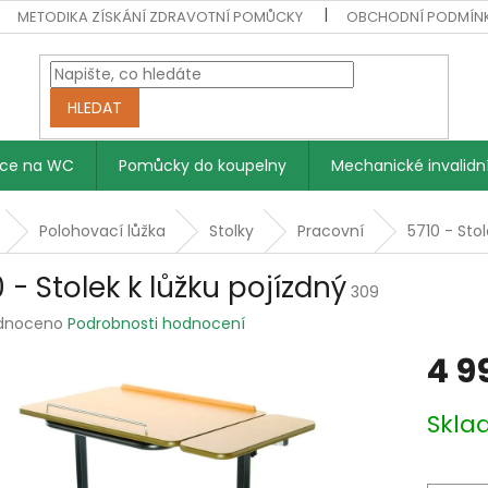
METODIKA ZÍSKÁNÍ ZDRAVOTNÍ POMŮCKY
OBCHODNÍ PODMÍN
HLEDAT
vce na WC
Pomůcky do koupelny
Mechanické invalidní
Polohovací lůžka
Stolky
Pracovní
5710 - Stol
 - Stolek k lůžku pojízdný
309
rné
dnoceno
Podrobnosti hodnocení
ení
4 9
tu
Měrná
Skl
cena:
ek.