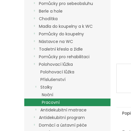
a
Pomůcky pro sebeobsluhu
n
Berle a hole
e
Chodítka
l
Madla do koupelny a k WC
Pomůcky do koupelny
Nástavce na WC
Toaletní křesla a židle
Pomůcky pro rehabilitaci
Polohovací lůžka
Polohovací lůžka
Příslušenství
Stolky
Noční
Pracovní
Antidekubitní matrace
Popi
Antidekubitní program
Domácí a ústavní péče