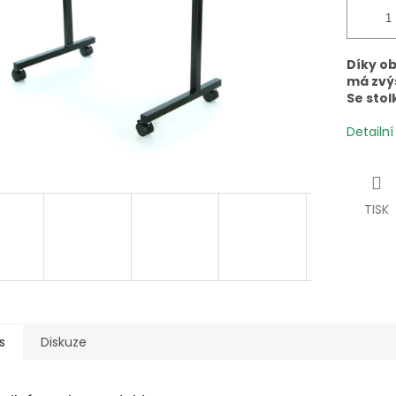
Díky ob
má zvý
Se stol
Detailn
TISK
s
Diskuze