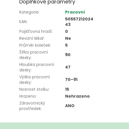
Doplňkové parametry
Kategorie
:
Pracovní
50557212024
EAN
:
43
Pojišťovna hradí
:
0
Revizní lékař
:
Ne
Průměr koleček
:
5
Šířka pracovní
90
desky
:
Hloubka pracovní
47
desky
:
Výška pracovní
70–91
desky
:
Nosnost stolku
:
15
Hrazeno
:
Nehrazeno
Zdravotnický
ANO
prostředek
: