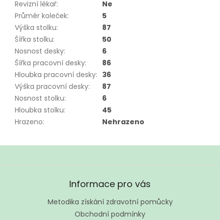
Revizní lékař
:
Ne
Průměr koleček
:
5
Výška stolku
:
87
Šířka stolku
:
50
Nosnost desky
:
6
Šířka pracovní desky
:
86
Hloubka pracovní desky
:
36
Výška pracovní desky
:
87
Nosnost stolku
:
6
Hloubka stolku
:
45
Hrazeno
:
Nehrazeno
Z
á
Informace pro vás
p
a
Metodika získání zdravotní pomůcky
t
Obchodní podmínky