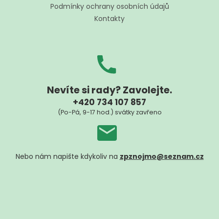
í
Podmínky ochrany osobních údajů
Kontakty
Nevíte si rady? Zavolejte.
+420 734 107 857
(Po-Pá, 9-17 hod.) svátky zavřeno
Nebo nám napište kdykoliv na
zpznojmo@seznam.cz