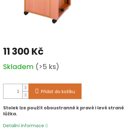
11 300 Kč
Měrná
Skladem
(>5 ks)
cena:
Přidat do košíku
Stolek lze použít oboustranně k pravé i levé straně
lůžka.
Detailní informace