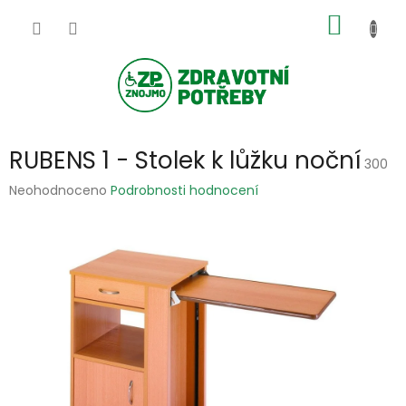
Přejít
NÁKUP
na
obsah
KOŠÍK
RUBENS 1 - Stolek k lůžku noční
300
Průměrné
Neohodnoceno
Podrobnosti hodnocení
hodnocení
produktu
je
0,0
z
5
hvězdiček.