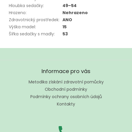
Hloubka sedačky
:
49–54
Hrazeno
:
Nehrazeno
Zdravotnický prostředek
:
ANO
Výška madel
:
15
Šířka sedačky s madly
:
53
Z
á
Informace pro vás
p
a
Metodika získání zdravotní pomůcky
t
Obchodní podmínky
í
Podmínky ochrany osobních údajů
Kontakty