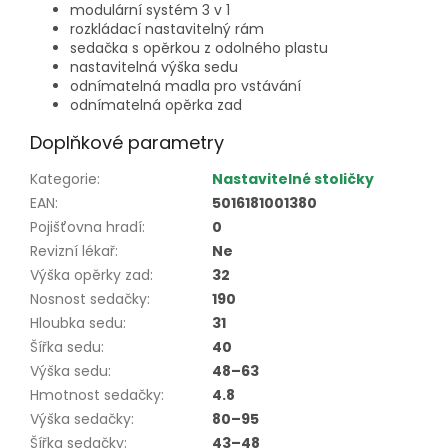
modulární systém 3 v 1
rozkládací nastavitelný rám
sedačka s opěrkou z odolného plastu
nastavitelná výška sedu
odnímatelná madla pro vstávání
odnímatelná opěrka zad
Doplňkové parametry
Kategorie
:
Nastavitelné stoličky
EAN
:
5016181001380
Pojišťovna hradí
:
0
Revizní lékař
:
Ne
Výška opěrky zad
:
32
Nosnost sedačky
:
190
Hloubka sedu
:
31
Šířka sedu
:
40
Výška sedu
:
48–63
Hmotnost sedačky
:
4.8
Výška sedačky
:
80–95
Šířka sedačky
:
43–48