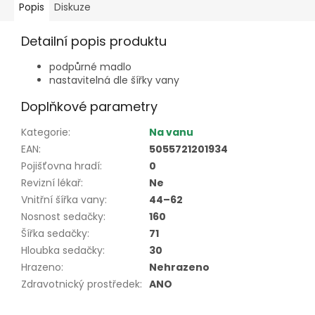
Popis
Diskuze
Detailní popis produktu
podpůrné madlo
nastavitelná dle šířky vany
Doplňkové parametry
Kategorie
:
Na vanu
EAN
:
5055721201934
Pojišťovna hradí
:
0
Revizní lékař
:
Ne
Vnitřní šířka vany
:
44–62
Nosnost sedačky
:
160
Šířka sedačky
:
71
Hloubka sedačky
:
30
Hrazeno
:
Nehrazeno
Zdravotnický prostředek
:
ANO