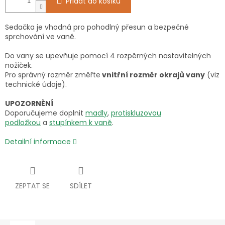
Přidat do košíku
Sedačka je vhodná pro pohodlný přesun a bezpečné
sprchování ve vaně.
Do vany se upevňuje pomocí 4 rozpěrných nastavitelných
nožiček.
Pro správný rozměr změřte
vnitřní rozměr okrajů vany
(viz
technické údaje).
UPOZORNĚNÍ
Doporučujeme doplnit
madly
,
protiskluzovou
podložkou
a
stupínkem k vaně
.
Detailní informace
ZEPTAT SE
SDÍLET