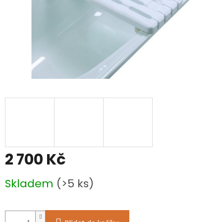
2 700 Kč
Měrná
Skladem
(>5 ks)
cena: