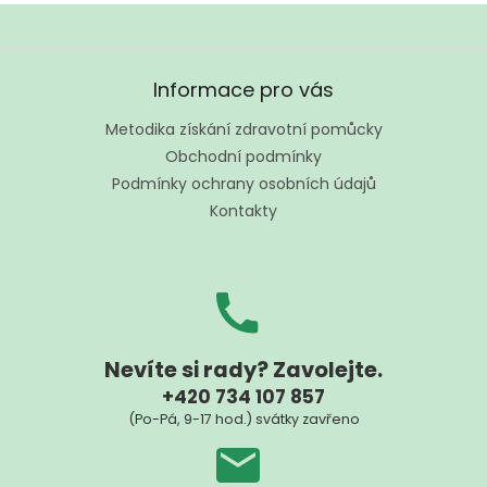
Z
á
Informace pro vás
p
a
Metodika získání zdravotní pomůcky
t
Obchodní podmínky
í
Podmínky ochrany osobních údajů
Kontakty
Nevíte si rady? Zavolejte.
+420 734 107 857
(Po-Pá, 9-17 hod.) svátky zavřeno