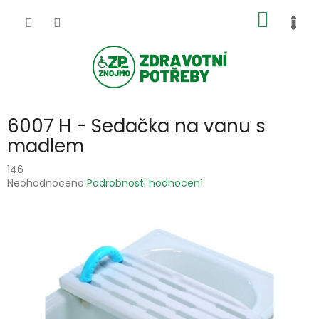
Přejít
NÁKUP
na
obsah
KOŠÍK
6007 H - Sedačka na vanu s
madlem
146
Průměrné
Neohodnoceno
Podrobnosti hodnocení
hodnocení
produktu
je
0,0
z
5
hvězdiček.