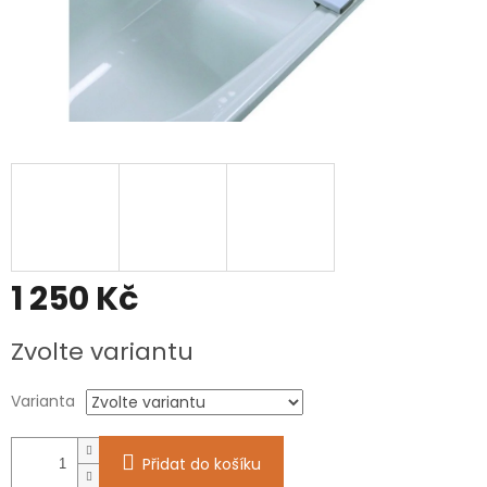
1 250 Kč
Měrná
Zvolte variantu
cena:
Varianta
Přidat do košíku