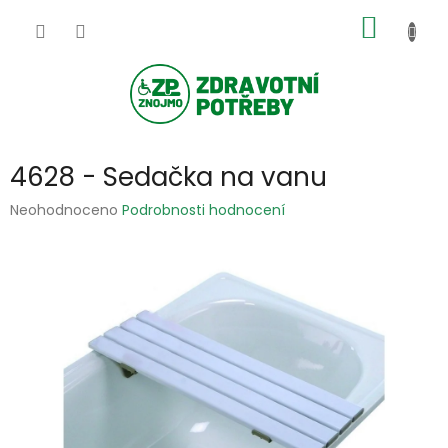
Přejít
NÁKUP
na
obsah
KOŠÍK
4628 - Sedačka na vanu
Průměrné
Neohodnoceno
Podrobnosti hodnocení
hodnocení
produktu
je
0,0
z
5
hvězdiček.