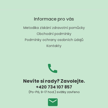
Z
á
Informace pro vás
p
a
Metodika získání zdravotní pomůcky
t
Obchodní podmínky
í
Podmínky ochrany osobních údajů
Kontakty
Nevíte si rady? Zavolejte.
+420 734 107 857
(Po-Pá, 9-17 hod.) svátky zavřeno