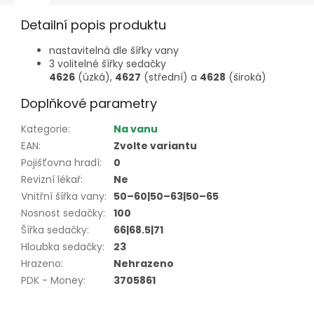
Detailní popis produktu
nastavitelná dle šířky vany
3 volitelné šířky sedačky
4626
(úzká),
4627
(střední) a
4628
(široká)
Doplňkové parametry
Kategorie
:
Na vanu
EAN
:
Zvolte variantu
Pojišťovna hradí
:
0
Revizní lékař
:
Ne
Vnitřní šířka vany
:
50–60|50–63|50–65
Nosnost sedačky
:
100
Šířka sedačky
:
66|68.5|71
Hloubka sedačky
:
23
Hrazeno
:
Nehrazeno
PDK - Money
:
3705861