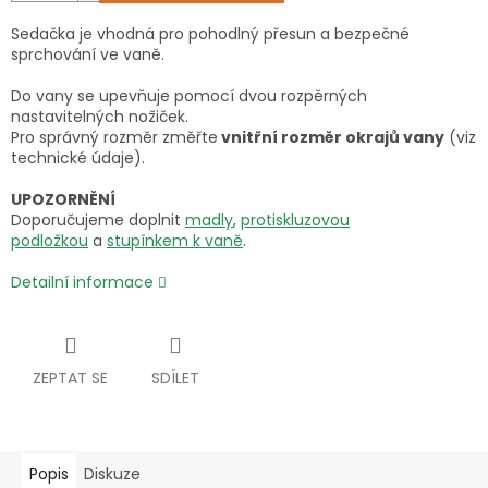
Sedačka je vhodná pro pohodlný přesun a bezpečné
sprchování ve vaně.
Do vany se upevňuje pomocí dvou rozpěrných
nastavitelných nožiček.
Pro správný rozměr změřte
vnitřní rozměr okrajů vany
(viz
technické údaje).
UPOZORNĚNÍ
Doporučujeme doplnit
madly
,
protiskluzovou
podložkou
a
stupínkem k vaně
.
Detailní informace
ZEPTAT SE
SDÍLET
Popis
Diskuze