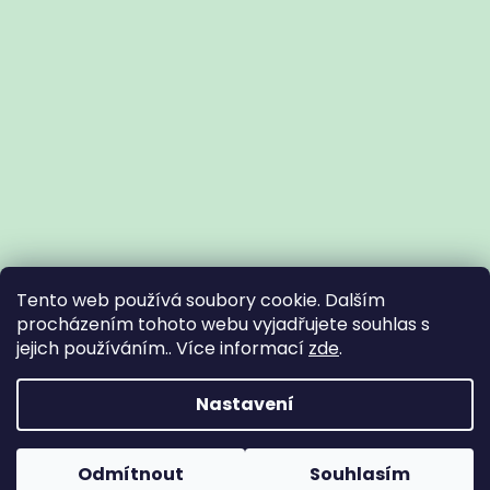
Tento web používá soubory cookie. Dalším
procházením tohoto webu vyjadřujete souhlas s
jejich používáním.. Více informací
zde
.
Vytvořil Shoptet
Nastavení
Copyright 2026
Zdravotní potřeby Znojmo
. Všechna práva
Odmítnout
Souhlasím
vyhrazena.