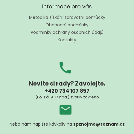
á
Informace pro vás
p
a
Metodika získání zdravotní pomůcky
t
Obchodní podmínky
í
Podmínky ochrany osobních údajů
Kontakty
Nevíte si rady? Zavolejte.
+420 734 107 857
(Po-Pá, 9-17 hod.) svátky zavřeno
Nebo nám napište kdykoliv na
zpznojmo@seznam.cz