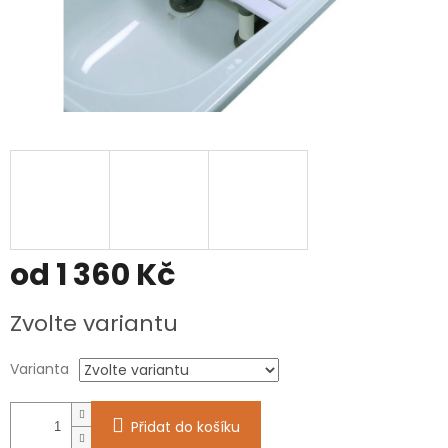
od
1 360 Kč
Měrná
Zvolte variantu
cena:
Varianta
Přidat do košíku