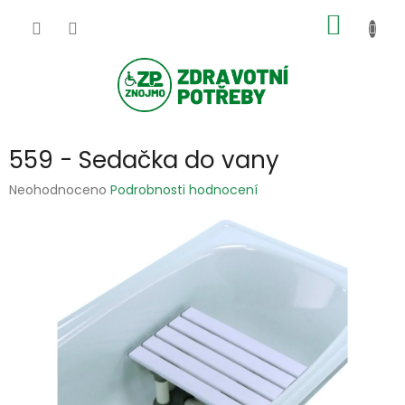
Přejít
NÁKUP
na
obsah
KOŠÍK
559 - Sedačka do vany
Průměrné
Neohodnoceno
Podrobnosti hodnocení
hodnocení
produktu
je
0,0
z
5
hvězdiček.