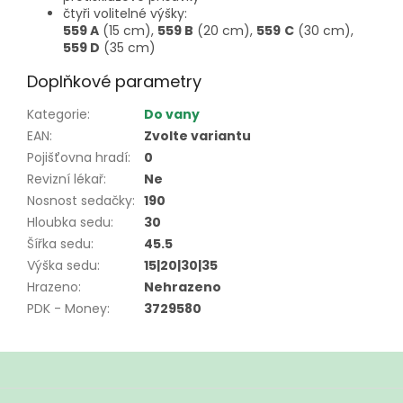
čtyři volitelné výšky:
559 A
(15 cm),
559 B
(20 cm),
559
C
(30 cm),
559 D
(35 cm)
Doplňkové parametry
Kategorie
:
Do vany
EAN
:
Zvolte variantu
Pojišťovna hradí
:
0
Revizní lékař
:
Ne
Nosnost sedačky
:
190
Hloubka sedu
:
30
Šířka sedu
:
45.5
Výška sedu
:
15|20|30|35
Hrazeno
:
Nehrazeno
PDK - Money
:
3729580
Z