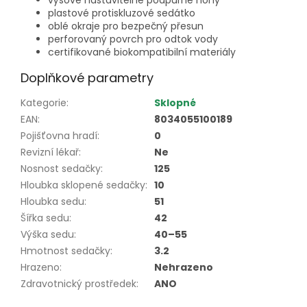
výšové nastavitelné podpůrné nohy
plastové protiskluzové sedátko
oblé okraje pro bezpečný přesun
perforovaný povrch pro odtok vody
certifikované biokompatibilní materiály
Doplňkové parametry
Kategorie
:
Sklopné
EAN
:
8034055100189
Pojišťovna hradí
:
0
Revizní lékař
:
Ne
Nosnost sedačky
:
125
Hloubka sklopené sedačky
:
10
Hloubka sedu
:
51
Šířka sedu
:
42
Výška sedu
:
40–55
Hmotnost sedačky
:
3.2
Hrazeno
:
Nehrazeno
Zdravotnický prostředek
:
ANO