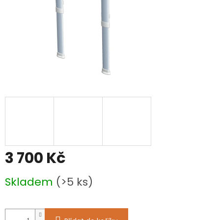
3 700 Kč
Měrná
Skladem
(>5 ks)
cena: