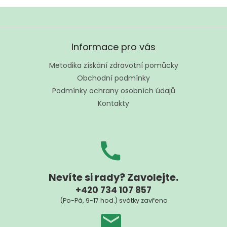
Z
á
Informace pro vás
p
a
Metodika získání zdravotní pomůcky
t
Obchodní podmínky
í
Podmínky ochrany osobních údajů
Kontakty
Nevíte si rady? Zavolejte.
+420 734 107 857
(Po-Pá, 9-17 hod.) svátky zavřeno