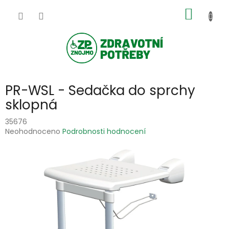
Přejít
NÁKUP
na
obsah
KOŠÍK
PR-WSL - Sedačka do sprchy
sklopná
35676
Průměrné
Neohodnoceno
Podrobnosti hodnocení
hodnocení
produktu
je
0,0
z
5
hvězdiček.