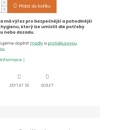
Přidat do košíku
a má výřez pro bezpečnější a pohodlnější
 hygienu, který lze umístit dle potřeby
u nebo dozadu.
ujeme doplnit
madly
a
protiskluzovou
ou
.
í informace
ZEPTAT SE
SDÍLET