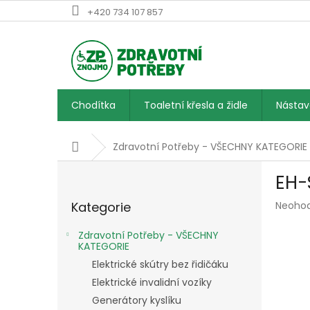
Přejít
+420 734 107 857
na
obsah
Chodítka
Toaletní křesla a židle
Násta
Domů
Zdravotní Potřeby - VŠECHNY KATEGORIE
P
EH-
o
Přeskočit
s
Průmě
Kategorie
Neoho
kategorie
t
hodnoc
r
produk
Zdravotní Potřeby - VŠECHNY
a
je
KATEGORIE
n
0,0
Elektrické skútry bez řidičáku
z
n
Elektrické invalidní vozíky
5
í
hvězdič
Generátory kyslíku
p