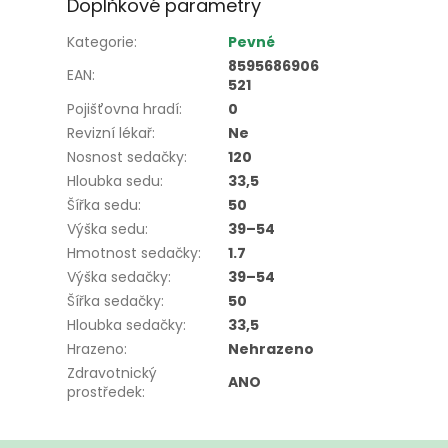
Doplňkové parametry
Kategorie
:
Pevné
8595686906
EAN
:
521
Pojišťovna hradí
:
0
Revizní lékař
:
Ne
Nosnost sedačky
:
120
Hloubka sedu
:
33,5
Šířka sedu
:
50
Výška sedu
:
39–54
Hmotnost sedačky
:
1.7
Výška sedačky
:
39–54
Šířka sedačky
:
50
Hloubka sedačky
:
33,5
Hrazeno
:
Nehrazeno
Zdravotnický
ANO
prostředek
: