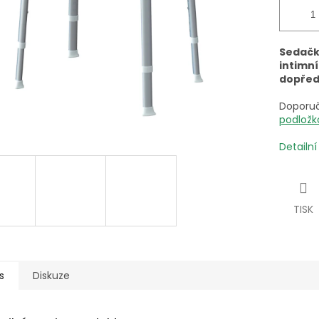
Sedačk
intimní
dopřed
Doporuč
podložk
Detailn
TISK
s
Diskuze