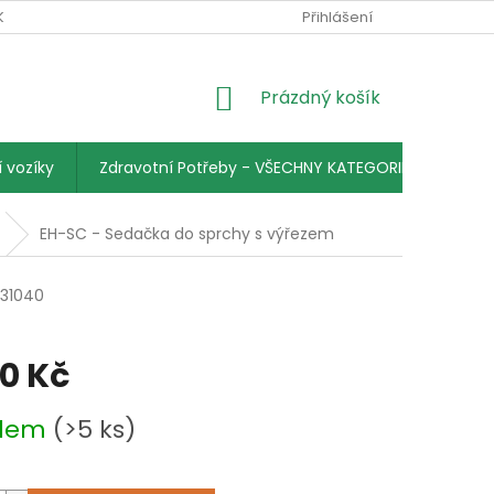
KY
PODMÍNKY OCHRANY OSOBNÍCH ÚDAJŮ
Přihlášení
KONTAKTY
NÁKUPNÍ
Prázdný košík
KOŠÍK
 vozíky
Zdravotní Potřeby - VŠECHNY KATEGORIE
EH-SC - Sedačka do sprchy s výřezem
31040
00 Kč
adem
(>5 ks)