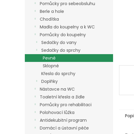
a
Pomůcky pro sebeobsluhu
n
Berle a hole
e
Chodítka
l
Madla do koupelny a k WC
Pomůcky do koupelny
Sedačky do vany
Sedačky do sprchy
Pevné
Sklopné
Křesla do sprchy
Doplňky
Nástavce na WC
Toaletní křesla a židle
Pomůcky pro rehabilitaci
Polohovací lůžka
Popi
Antidekubitní program
Domácí a ústavní péče