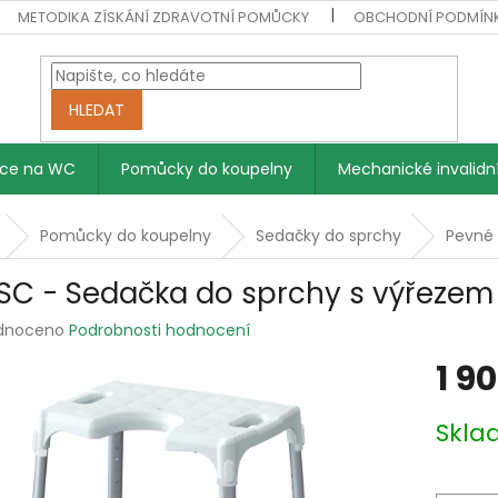
METODIKA ZÍSKÁNÍ ZDRAVOTNÍ POMŮCKY
OBCHODNÍ PODMÍN
HLEDAT
vce na WC
Pomůcky do koupelny
Mechanické invalidní
Pomůcky do koupelny
Sedačky do sprchy
Pevné
SC - Sedačka do sprchy s výřezem
rné
dnoceno
Podrobnosti hodnocení
ení
1 9
tu
Měrná
Skl
cena:
ek.