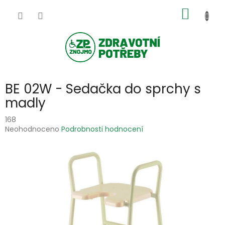
Přejít
NÁKUP
na
obsah
KOŠÍK
BE 02W - Sedačka do sprchy s
madly
168
Průměrné
Neohodnoceno
Podrobnosti hodnocení
hodnocení
produktu
je
0,0
z
5
hvězdiček.