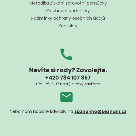
a
Metodika získání zdravotní pomůcky
t
Obchodní podmínky
í
Podmínky ochrany osobních údajů
Kontakty
Nevíte si rady? Zavolejte.
+420 734 107 857
(Po-Pá, 9-17 hod.) svátky zavřeno
Nebo nám napište kdykoliv na
zpznojmo@seznam.cz