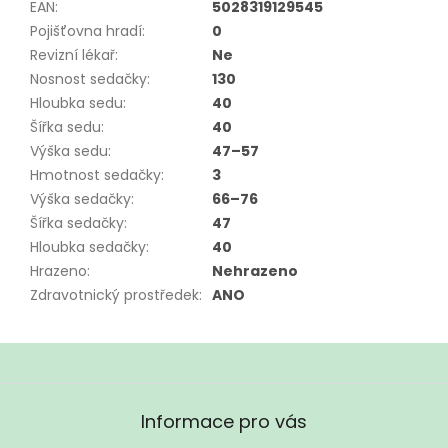
EAN
:
5028319129545
Pojišťovna hradí
:
0
Revizní lékař
:
Ne
Nosnost sedačky
:
130
Hloubka sedu
:
40
Šířka sedu
:
40
Výška sedu
:
47–57
Hmotnost sedačky
:
3
Výška sedačky
:
66–76
Šířka sedačky
:
47
Hloubka sedačky
:
40
Hrazeno
:
Nehrazeno
Zdravotnický prostředek
:
ANO
Z
á
Informace pro vás
p