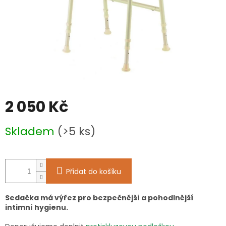
2 050 Kč
Měrná
Skladem
(>5 ks)
cena:
Přidat do košíku
Sedačka má výřez pro bezpečnější a pohodlnější
intimní hygienu.