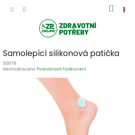
Přejít
NÁKUP
na
obsah
KOŠÍK
Samolepící silikonová patička
30978
Průměrné
Neohodnoceno
Podrobnosti hodnocení
hodnocení
produktu
je
0,0
z
5
hvězdiček.