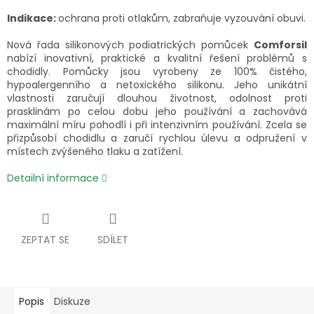
Indikace:
ochrana proti otlakům, zabraňuje vyzouvání obuvi.
Nová řada silikonových podiatrických pomůcek
Comforsil
nabízí inovativní, praktické a kvalitní řešení problémů s
chodidly. Pomůcky jsou vyrobeny ze 100% čistého,
hypoalergenního a netoxického silikonu. Jeho unikátní
vlastnosti zaručují dlouhou životnost, odolnost proti
prasklinám po celou dobu jeho používání a zachovává
maximální míru pohodlí i při intenzivním používání. Zcela se
přizpůsobí chodidlu a zaručí rychlou úlevu a odpružení v
místech zvýšeného tlaku a zatížení.
Detailní informace
ZEPTAT SE
SDÍLET
Popis
Diskuze