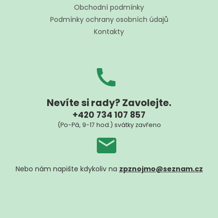
t
Obchodní podmínky
í
Podmínky ochrany osobních údajů
Kontakty
Nevíte si rady? Zavolejte.
+420 734 107 857
(Po-Pá, 9-17 hod.) svátky zavřeno
Nebo nám napište kdykoliv na
zpznojmo@seznam.cz