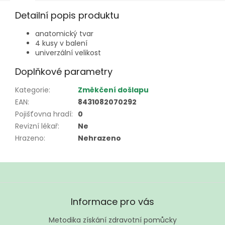
Detailní popis produktu
anatomický tvar
4 kusy v balení
univerzální velikost
Doplňkové parametry
Kategorie
:
Změkčení došlapu
EAN
:
8431082070292
Pojišťovna hradí
:
0
Revizní lékař
:
Ne
Hrazeno
:
Nehrazeno
Z
á
Informace pro vás
p
a
Metodika získání zdravotní pomůcky