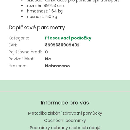
skládací konstrukce pro pohodlnější transport
rozměr: 89×53 cm
hmotnost: 1.64 kg
nosnost: 150 kg
Doplňkové parametry
Kategorie
:
Přesouvací podložky
EAN
:
8595686905432
Pojišťovna hradí
:
0
Revizní lékař
:
Ne
Hrazeno
:
Nehrazeno
Z
á
Informace pro vás
p
a
Metodika získání zdravotní pomůcky
t
Obchodní podmínky
í
Podmínky ochrany osobních údajů