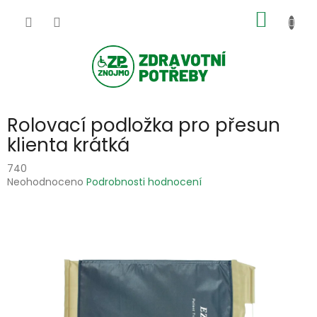
Přejít
NÁKUP
na
obsah
KOŠÍK
Rolovací podložka pro přesun
klienta krátká
740
Průměrné
Neohodnoceno
Podrobnosti hodnocení
hodnocení
produktu
je
0,0
z
5
hvězdiček.