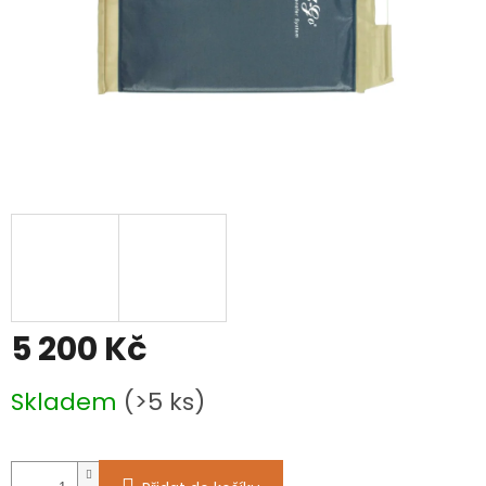
5 200 Kč
Měrná
Skladem
(>5 ks)
cena: