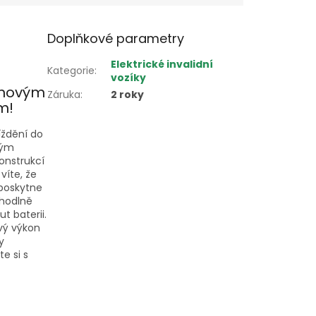
Doplňkové parametry
Elektrické invalidní
Kategorie
:
vozíky
onovým
Záruka
:
2 roky
m!
íždění do
lým
konstrukcí
víte, že
 poskytne
ohodlně
t baterii.
ivý výkon
y
e si s