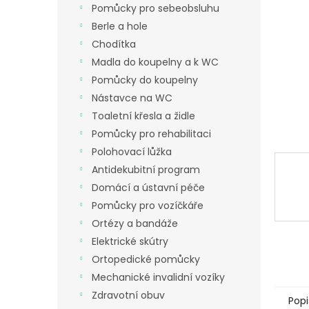
a
Pomůcky pro sebeobsluhu
n
Berle a hole
e
Chodítka
l
Madla do koupelny a k WC
Pomůcky do koupelny
Nástavce na WC
Toaletní křesla a židle
Pomůcky pro rehabilitaci
Polohovací lůžka
Antidekubitní program
Domácí a ústavní péče
Pomůcky pro vozíčkáře
Ortézy a bandáže
Elektrické skútry
Ortopedické pomůcky
Mechanické invalidní vozíky
Zdravotní obuv
Popi