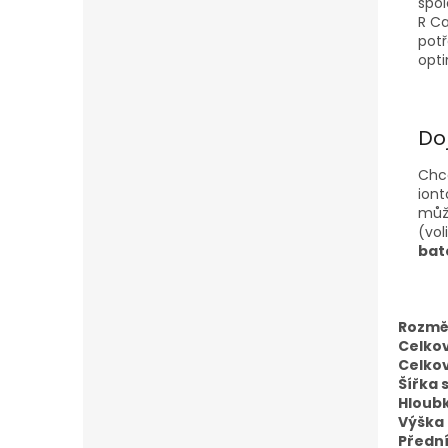
spol
R Ca
pot
opti
Do
Chce
iont
může
(vol
bat
Rozmě
Celkov
Celkov
Šířka 
Hloub
Výška
Přední