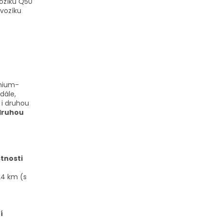
vozíku Q50
 vozíku
thium-
dále,
 i druhou
druhou
tnosti
24 km (s
í