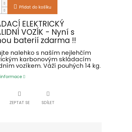
Přidat do košíku
ÁDACÍ ELEKTRICKÝ
LIDNÍ VOZÍK - Nyní s
ou baterií zdarma !!
jte nalehko s naším nejlehčím
trickým karbonovým skládacím
idním vozíkem. Váží pouhých 14 kg.
í informace
ZEPTAT SE
SDÍLET