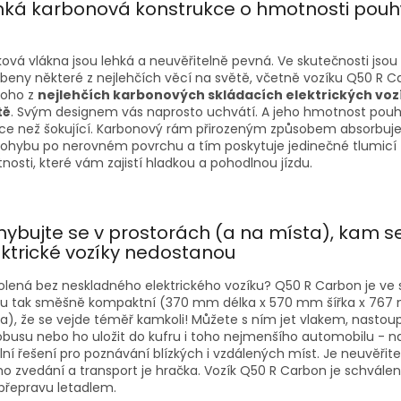
hká karbonová konstrukce o hmotnosti pouh
ková vlákna jsou lehká a neuvěřitelně pevná. Ve skutečnosti jsou 
beny některé z nejlehčích věcí na světě, včetně vozíku Q50 R C
noho z
nejlehčích karbonových skládacích elektrických voz
tě
. Svým designem vás naprosto uchvátí. A jeho hmotnost pouh
íce než šokující. Karbonový rám přirozeným způsobem absorbuj
pohybu po nerovném povrchu a tím poskytuje jedinečné tlumicí
tnosti, které vám zajistí hladkou a pohodlnou jízdu.
hybujte se v prostorách (a na místa), kam se
ektrické vozíky nedostanou
lená bez neskladného elektrického vozíku? Q50 R Carbon je ve
vu tak směšně kompaktní (370 mm délka x 570 mm šířka x 76
a), že se vejde téměř kamkoli! Můžete s ním jet vlakem, nastoup
busu nebo ho uložit do kufru i toho nejmenšího automobilu - na
lní řešení pro poznávání blízkých i vzdálených míst. Je neuvěřite
ho zvedání a transport je hračka. Vozík Q50 R Carbon je schválen 
přepravu letadlem.