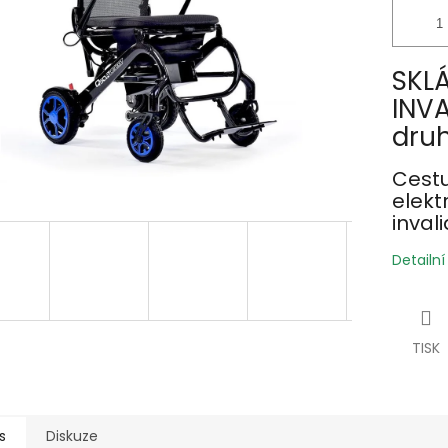
SKL
INVA
druh
Cestu
elek
inval
Detailn
TISK
s
Diskuze