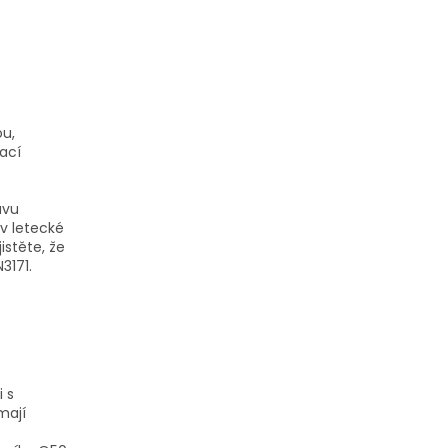
ou,
ací
avu
iv letecké
istěte, že
3171.
i s
mají