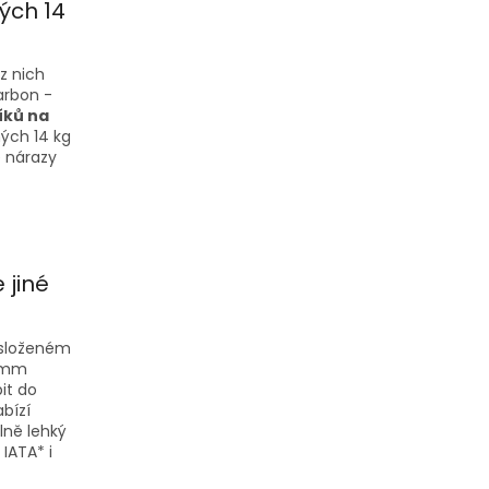
ých 14
z nich
arbon -
íků na
ých 14 kg
e nárazy
 jiné
 složeném
7 mm
it do
bízí
lně lehký
IATA* i