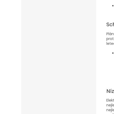
Sc
Plán
prot
lete
Ní
Elek
nej
nejl