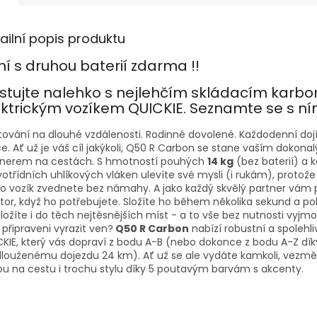
ailní popis produktu
ní s druhou baterií zdarma !!
stujte nalehko s nejlehčím skládacím karb
ektrickým vozíkem QUICKIE. Seznamte se s ní
ování na dlouhé vzdálenosti. Rodinné dovolené. Každodenní doj
e. Ať už je váš cíl jakýkoli, Q50 R Carbon se stane vaším dokona
tnerem na cestách. S hmotností pouhých
14 kg
(bez baterií) a 
votřídních uhlíkových vláken ulevíte své mysli (i rukám), protože 
o vozík zvednete bez námahy. A jako každý skvělý partner vám
tor, když ho potřebujete. Složíte ho během několika sekund a p
ložíte i do těch nejtěsnějších míst - a to vše bez nutnosti vyjmou
 připraveni vyrazit ven?
Q50 R Carbon
nabízí robustní a spolehl
KIE, který vás dopraví z bodu A-B (nebo dokonce z bodu A-Z dík
louženému dojezdu 24 km). Ať už se ale vydáte kamkoli, vezmět
u na cestu i trochu stylu díky 5 poutavým barvám s akcenty.