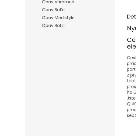
Obuv Varomed
Obuv Baťa
Det
Obuv Medistyle
Obuv Batz
Ny
Ce
el
Cest
prác
par
z pr
tent
pros
ho u
Jste
QUIC
prod
sebo