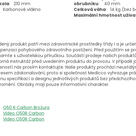
kola
:
210 mm
obrubníku
:
40 mm
Karbonové vlákno
Celková váha
:
14 kg (bez b
Maximální hmotnost uživa
ený produkt patří mezi zdravotnické prostředky třídy I a je urče
enzaci pohybového zdravotního postižení. Před použitím se p
amte s uživatelskou příručkou. Součástí prodeje našich produktů 
rná instruktáž před uvedením produktu do provozu. V případě j
sností nás prosím kontaktujte. Naše produkty prochází neustál
esem zdokonalování, proto si společnost Medicco vyhrazuje pr
u specifikací a designu jednotlivých produktů bez předchozího
ornění. Obrázky mají pouze informativní charakter.
Q50 R Carbon Brožura
Video Q50R Carbon
Video Q50R Carbon