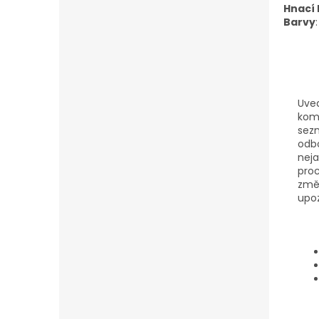
Hnací 
Barvy
:
Uved
komp
sezn
odbo
neja
proc
změn
upoz