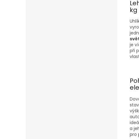
Le
kg
Uhlí
vyro
jed
svě
je v
při 
vlas
Po
el
Dovo
sta
výšk
auto
ideá
a je
pro 