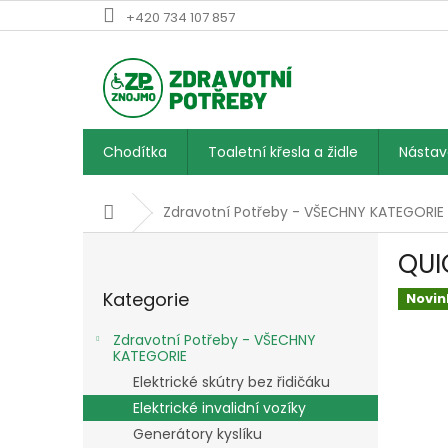
Přejít
+420 734 107 857
na
obsah
Chodítka
Toaletní křesla a židle
Násta
Domů
Zdravotní Potřeby - VŠECHNY KATEGORIE
P
QUI
o
Přeskočit
s
Kategorie
kategorie
Novin
t
r
Zdravotní Potřeby - VŠECHNY
a
KATEGORIE
n
Elektrické skútry bez řidičáku
n
Elektrické invalidní vozíky
í
Generátory kyslíku
p