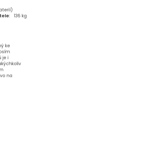
aterií)
tele
:
136 kg
ný ke
rosím
je i
akýchkoliv
ým
ávo na