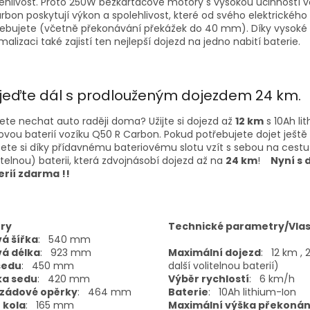
ehlivost. Proto 250W bezkartáčové motory s vysokou účinností 
rbon poskytují výkon a spolehlivost, které od svého elektrického
řebujete (včetně překonávání překážek do 40 mm). Díky vysoké
malizaci také zajistí ten nejlepší dojezd na jedno nabití baterie.
jeďte dál s prodlouženým dojezdem 24 km.
te nechat auto raději doma? Užijte si dojezd až
12 km
s 10Ah li
ovou baterií vozíku Q50 R Carbon. Pokud potřebujete dojet ještě 
te si díky přídavnému bateriovému slotu vzít s sebou na cestu
itelnou) baterii, která zdvojnásobí dojezd až na
24 km
!
Nyní s 
erií zdarma !!
ry
Technické parametry/Vlas
á šířka
:
540 mm
á délka
:
923 mm
Maximální dojezd
:
12 km , 
sedu
:
450 mm
další volitelnou baterií)
ka sedu
:
420 mm
Výběr rychlostí
:
6 km/h
 zádové opěrky
:
464 mm
Baterie
:
10Ah lithium-Ion
 kola
:
165 mm
Maximální výška překonán