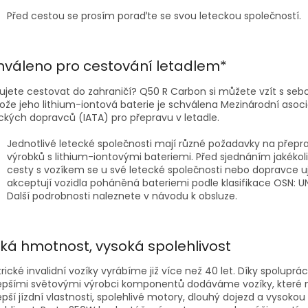
Před cestou se prosím poraďte se svou leteckou společností.
hváleno pro cestování letadlem*
ujete cestovat do zahraničí? Q50 R Carbon si můžete vzít s seb
ože jeho lithium-iontová baterie je schválena Mezinárodní asoci
ckých dopravců (IATA) pro přepravu v letadle.
Jednotlivé letecké společnosti mají různé požadavky na přepr
výrobků s lithium-iontovými bateriemi. Před sjednáním jakékol
cesty s vozíkem se u své letecké společnosti nebo dopravce uj
akceptují vozidla poháněná bateriemi podle klasifikace OSN: UN
Další podrobnosti naleznete v návodu k obsluze.
zká hmotnost, vysoká spolehlivost
trické invalidní vozíky vyrábíme již více než 40 let. Díky spoluprác
lepšími světovými výrobci komponentů dodáváme vozíky, které 
epší jízdní vlastnosti, spolehlivé motory, dlouhý dojezd a vysokou