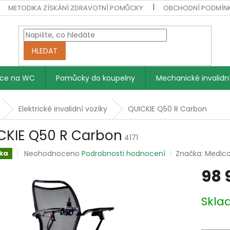
METODIKA ZÍSKÁNÍ ZDRAVOTNÍ POMŮCKY
OBCHODNÍ PODMÍN
HLEDAT
vce na WC
Pomůcky do koupelny
Mechanické invalidní
Elektrické invalidní vozíky
QUICKIE Q50 R Carbon
CKIE Q50 R Carbon
4171
Průměrné
Neohodnoceno
Podrobnosti hodnocení
Značka:
Medic
ka
hodnocení
98 
produktu
je
0,0
Měrná
Skl
z
cena:
5
hvězdiček.