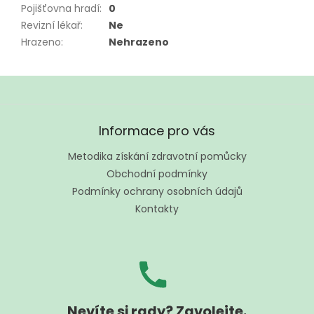
Pojišťovna hradí
:
0
Revizní lékař
:
Ne
Hrazeno
:
Nehrazeno
Z
á
Informace pro vás
p
a
Metodika získání zdravotní pomůcky
t
Obchodní podmínky
í
Podmínky ochrany osobních údajů
Kontakty
Nevíte si rady? Zavolejte.