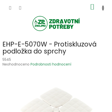
Přejít
NÁKUP
na
obsah
KOŠÍK
EHP-E-5070W - Protiskluzová
podložka do sprchy
5545
Průměrné
Neohodnoceno
Podrobnosti hodnocení
hodnocení
produktu
je
0,0
z
5
hvězdiček.