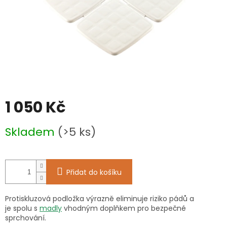
1 050 Kč
Měrná
Skladem
(>5 ks)
cena:
Přidat do košíku
Protiskluzová podložka výrazně eliminuje riziko pádů a
je spolu s
madly
vhodným doplňkem pro bezpečné
sprchování.