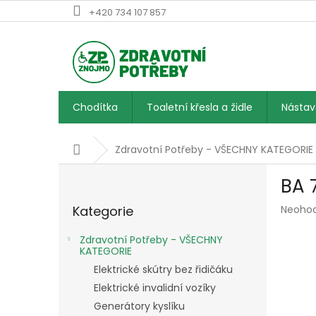
Přejít
+420 734 107 857
na
obsah
Chodítka
Toaletní křesla a židle
Násta
Domů
Zdravotní Potřeby - VŠECHNY KATEGORIE
P
BA 
o
Přeskočit
s
Průmě
Kategorie
Neoho
kategorie
t
hodnoc
r
produk
Zdravotní Potřeby - VŠECHNY
a
je
KATEGORIE
n
0,0
Elektrické skútry bez řidičáku
z
n
Elektrické invalidní vozíky
5
í
hvězdič
Generátory kyslíku
p