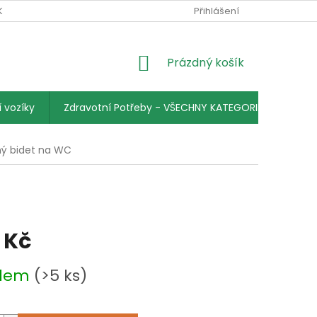
KY
PODMÍNKY OCHRANY OSOBNÍCH ÚDAJŮ
Přihlášení
KONTAKTY
NÁKUPNÍ
Prázdný košík
KOŠÍK
 vozíky
Zdravotní Potřeby - VŠECHNY KATEGORIE
ný bidet na WC
 Kč
adem
(>5 ks)