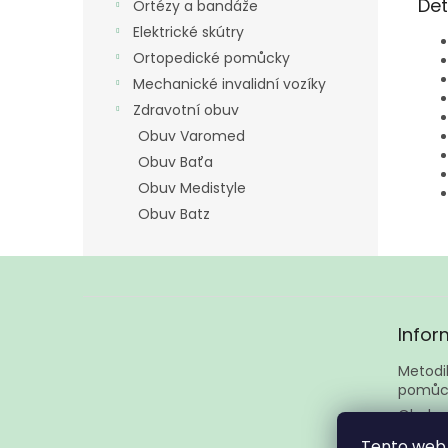
Det
Ortézy a bandáže
Elektrické skútry
Ortopedické pomůcky
Mechanické invalidní vozíky
Zdravotní obuv
Obuv Varomed
Obuv Baťa
Obuv Medistyle
Obuv Batz
Z
á
Infor
p
a
Metodik
t
pomůc
í
Obcho
Podmín
Tento web 