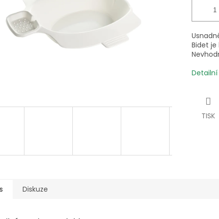
Usnadně
Bidet je
Nevhodn
Detailn
TISK
s
Diskuze