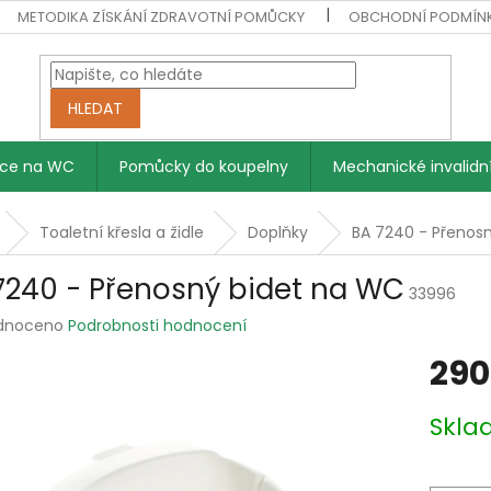
METODIKA ZÍSKÁNÍ ZDRAVOTNÍ POMŮCKY
OBCHODNÍ PODMÍN
HLEDAT
vce na WC
Pomůcky do koupelny
Mechanické invalidní
Toaletní křesla a židle
Doplňky
BA 7240 - Přenos
7240 - Přenosný bidet na WC
33996
rné
dnoceno
Podrobnosti hodnocení
ení
290
tu
Měrná
Skl
cena:
ek.