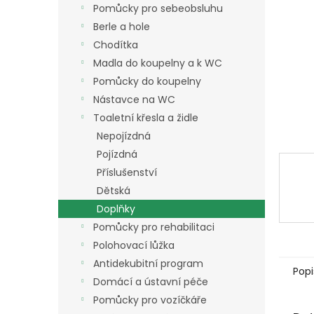
a
Pomůcky pro sebeobsluhu
n
Berle a hole
e
Chodítka
l
Madla do koupelny a k WC
Pomůcky do koupelny
Nástavce na WC
Toaletní křesla a židle
Nepojízdná
Pojízdná
Příslušenství
Dětská
Doplňky
Pomůcky pro rehabilitaci
Polohovací lůžka
Antidekubitní program
Popi
Domácí a ústavní péče
Pomůcky pro vozíčkáře