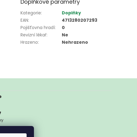
Doplňkové parametry
Kategorie
:
Doplňky
EAN
:
4713280207293
Pojišťovna hradí
:
0
Revizní lékař
:
Ne
Hrazeno
:
Nehrazeno
?
7
ky
ykoliv