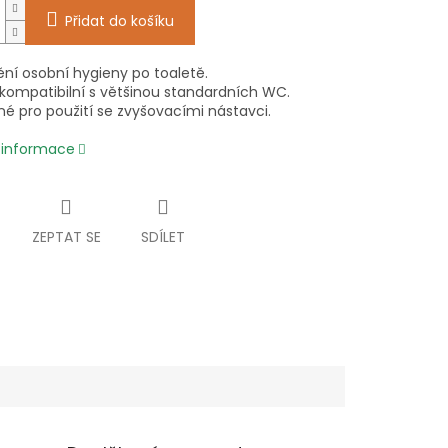
Přidat do košíku
ní osobní hygieny po toaletě.
 kompatibilní s většinou standardních WC.
é pro použití se zvyšovacími nástavci.
í informace
ZEPTAT SE
SDÍLET