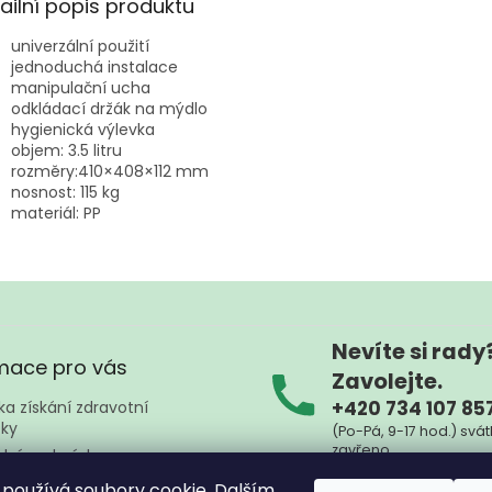
ailní popis produktu
univerzální použití
jednoduchá instalace
manipulační ucha
odkládací držák na mýdlo
hygienická výlevka
objem: 3.5 litru
rozměry:410×408×112 mm
nosnost: 115 kg
materiál: PP
Nevíte si rady
mace pro vás
Zavolejte.
+420 734 107 85
a získání zdravotní
ky
(Po-Pá, 9-17 hod.) svát
zavřeno
dní podmínky
ky ochrany osobních údajů
Nebo nám napište kd
používá soubory cookie. Dalším