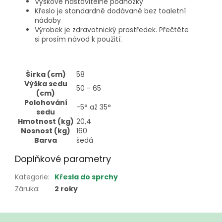
Výškově nastavitelné podnožky
Křeslo je standardně dodávané bez toaletní
nádoby
Výrobek je zdravotnický prostředek. Přečtěte
si prosím návod k použití.
Šírka (cm)
58
Výška sedu
50 - 65
(cm)
Polohování
-5° až 35°
sedu
Hmotnost (kg)
20,4
Nosnost (kg)
160
Barva
šedá
Doplňkové parametry
Kategorie
:
Křesla do sprchy
Záruka
:
2 roky