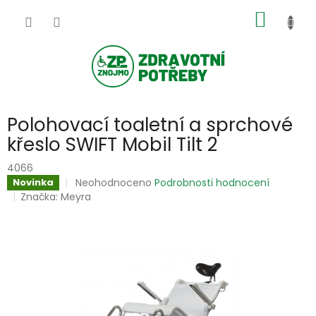
Přejít
NÁKUP
na
obsah
KOŠÍK
Polohovací toaletní a sprchové
křeslo SWIFT Mobil Tilt 2
4066
Průměrné
Neohodnoceno
Podrobnosti hodnocení
Novinka
hodnocení
Značka:
Meyra
produktu
je
0,0
z
5
hvězdiček.