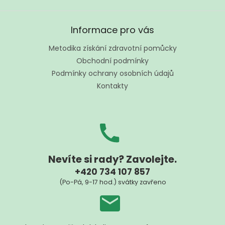
Z
á
Informace pro vás
p
a
Metodika získání zdravotní pomůcky
t
Obchodní podmínky
í
Podmínky ochrany osobních údajů
Kontakty
Nevíte si rady? Zavolejte.
+420 734 107 857
(Po-Pá, 9-17 hod.) svátky zavřeno