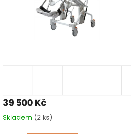
39 500 Kč
Měrná
Skladem
(2 ks)
cena: