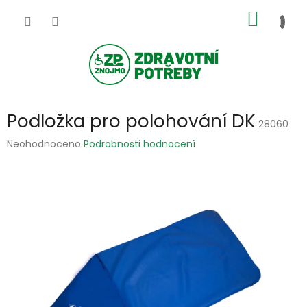
Přejít
NÁKUP
na
obsah
KOŠÍK
Podložka pro polohování DK
28060
Průměrné
Neohodnoceno
Podrobnosti hodnocení
hodnocení
produktu
je
0,0
z
5
hvězdiček.