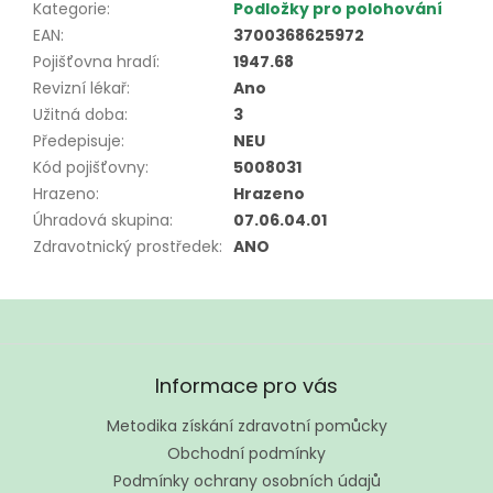
Kategorie
:
Podložky pro polohování
EAN
:
3700368625972
Pojišťovna hradí
:
1947.68
Revizní lékař
:
Ano
Užitná doba
:
3
Předepisuje
:
NEU
Kód pojišťovny
:
5008031
Hrazeno
:
Hrazeno
Úhradová skupina
:
07.06.04.01
Zdravotnický prostředek
:
ANO
Z
á
Informace pro vás
p
a
Metodika získání zdravotní pomůcky
t
Obchodní podmínky
í
Podmínky ochrany osobních údajů