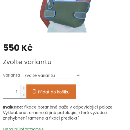
550 Kč
Měrná
Zvolte variantu
cena:
Varianta
Přidat do košíku
Indikace:
fixace poraněné paže v odpovídající poloze.
Vykloubené rameno či jiné patologie, které vyžadují
znehybnění ramene a fixaci předloktí.
Detailní informace