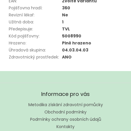
EAN
:
Zvolte variantu
Pojišťovna hradí
:
360
Revizní lékař
:
Ne
Užitná doba
:
1
Předepisuje
:
TVL
Kód pojišťovny
:
5008990
Hrazeno
:
Plně hrazeno
Úhradová skupina
:
04.03.04.03
Zdravotnický prostředek
:
ANO
Z
á
Informace pro vás
p
a
Metodika získání zdravotní pomůcky
t
Obchodní podmínky
í
Podmínky ochrany osobních údajů
Kontakty