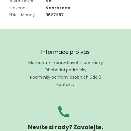
Revizní lékař
:
Ne
Hrazeno
:
Nehrazeno
PDK - Money
:
3627297
Z
á
Informace pro vás
p
a
Metodika získání zdravotní pomůcky
t
Obchodní podmínky
í
Podmínky ochrany osobních údajů
Kontakty
Nevíte si rady? Zavolejte.