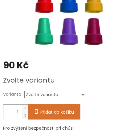
90 Kč
Měrná
Zvolte variantu
cena:
Varianta
Přidat do košíku
Pro zvýšení bezpečnosti při chůzi.