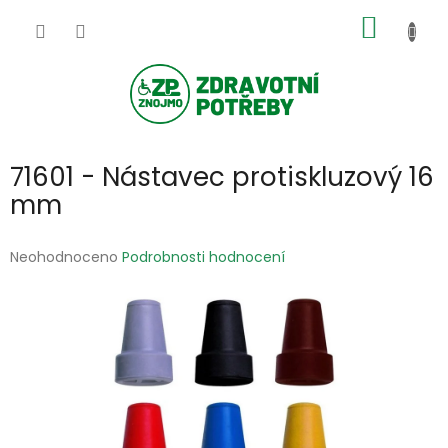
Přejít
NÁKUP
na
obsah
KOŠÍK
71601 - Nástavec protiskluzový 16
mm
Průměrné
Neohodnoceno
Podrobnosti hodnocení
hodnocení
produktu
je
0,0
z
5
hvězdiček.