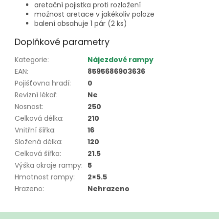
aretační pojistka proti rozložení
možnost aretace v jakékoliv poloze
balení obsahuje 1 pár (2 ks)
Doplňkové parametry
Kategorie
:
Nájezdové rampy
EAN
:
8595686903636
Pojišťovna hradí
:
0
Revizní lékař
:
Ne
Nosnost
:
250
Celková délka
:
210
Vnitřní šířka
:
16
Složená délka
:
120
Celková šířka
:
21.5
Výška okraje rampy
:
5
Hmotnost rampy
:
2×5.5
Hrazeno
:
Nehrazeno