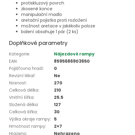
protiskluzový povrch
zkosené konce
manipulační madlo
aretační pojistka proti rozložení
možnost aretace v jakékoliv poloze
balení obsahuje 1 pár (2 ks)
Doplňkové parametry
Kategorie
:
Nájezdové rampy
EAN
:
8595686903650
Pojišťovna hradí
:
0
Revizní lékař
:
Ne
Nosnost
:
270
Celková délka
:
210
Vnitřní šířka
:
25.5
Složená délka
:
127
Celková šířka
:
30
Výška okraje rampy
:
5
Hmotnost rampy
:
2×7
Hrazeno
:
Nehrazeno