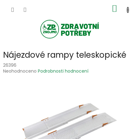
Přejít
NÁKUP
na
obsah
KOŠÍK
Nájezdové rampy teleskopické
26396
Průměrné
Neohodnoceno
Podrobnosti hodnocení
hodnocení
produktu
je
0,0
z
5
hvězdiček.