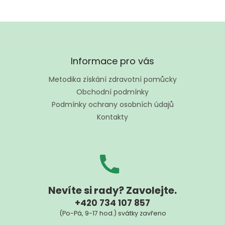
Z
á
Informace pro vás
p
a
Metodika získání zdravotní pomůcky
t
Obchodní podmínky
í
Podmínky ochrany osobních údajů
Kontakty
Nevíte si rady? Zavolejte.
+420 734 107 857
(Po-Pá, 9-17 hod.) svátky zavřeno