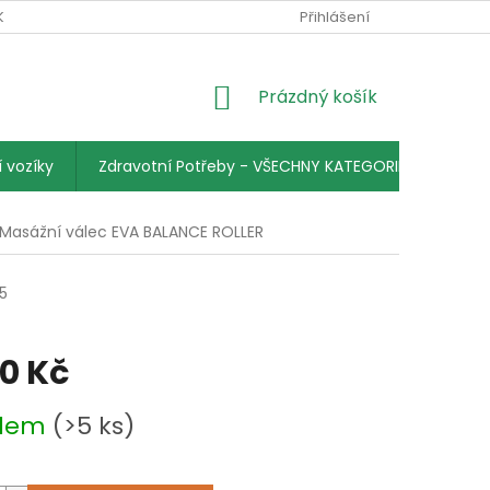
KY
PODMÍNKY OCHRANY OSOBNÍCH ÚDAJŮ
Přihlášení
KONTAKTY
NÁKUPNÍ
Prázdný košík
KOŠÍK
 vozíky
Zdravotní Potřeby - VŠECHNY KATEGORIE
Masážní válec EVA BALANCE ROLLER
5
50 Kč
adem
(>5 ks)