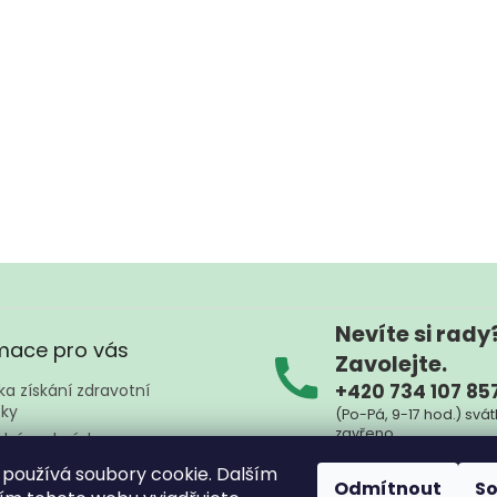
Nevíte si rady
mace pro vás
Zavolejte.
+420 734 107 85
a získání zdravotní
ky
(Po-Pá, 9-17 hod.) svát
zavřeno
dní podmínky
ky ochrany osobních údajů
Nebo nám napište kd
používá soubory cookie. Dalším
Odmítnout
S
na
zpznojmo@sez
ty