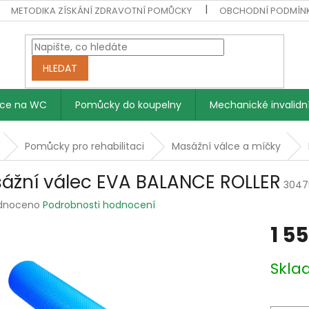
METODIKA ZÍSKÁNÍ ZDRAVOTNÍ POMŮCKY
OBCHODNÍ PODMÍN
HLEDAT
vce na WC
Pomůcky do koupelny
Mechanické invalidní
Pomůcky pro rehabilitaci
Masážní válce a míčky
ážní válec EVA BALANCE ROLLER
3047
rné
dnoceno
Podrobnosti hodnocení
ení
1 5
tu
Měrná
Skl
cena:
ek.