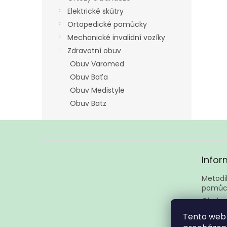
Elektrické skútry
Ortopedické pomůcky
Mechanické invalidní vozíky
Zdravotní obuv
Obuv Varomed
Obuv Baťa
Obuv Medistyle
Obuv Batz
Z
á
Infor
p
a
Metodik
t
pomůc
í
Obcho
Podmín
Tento web 
Kontak