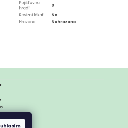
Pojišťovna
0
hradí
:
Revizní lékař
:
Ne
Hrazeno
:
Nehrazeno
?
7
ky
ykoliv
ouhlasím
nam.cz