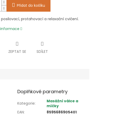
Přidat do košíku
posilovací, protahovací a relaxační cvičení.
í informace
ZEPTAT SE
SDÍLET
Doplňkové parametry
Masážní válce a
Kategorie
:
míčky
EAN
:
8595686905401