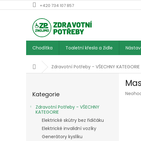
Přejít
+420 734 107 857
na
obsah
Chodítka
Toaletní křesla a židle
Násta
Domů
Zdravotní Potřeby - VŠECHNY KATEGORIE
P
Mas
o
Přeskočit
s
Průmě
Kategorie
Neoho
kategorie
t
hodnoc
r
produk
Zdravotní Potřeby - VŠECHNY
a
je
KATEGORIE
n
0,0
Elektrické skútry bez řidičáku
z
n
Elektrické invalidní vozíky
5
í
hvězdič
Generátory kyslíku
p