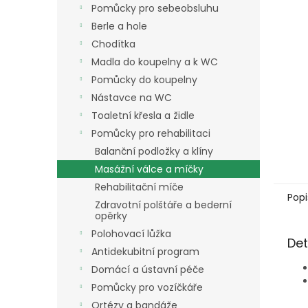
a
Pomůcky pro sebeobsluhu
n
Berle a hole
e
Chodítka
l
Madla do koupelny a k WC
Pomůcky do koupelny
Nástavce na WC
Toaletní křesla a židle
Pomůcky pro rehabilitaci
Balanční podložky a klíny
Masážní válce a míčky
Rehabilitační míče
Popi
Zdravotní polštáře a bederní
opěrky
Polohovací lůžka
Det
Antidekubitní program
Domácí a ústavní péče
Pomůcky pro vozíčkáře
Ortézy a bandáže