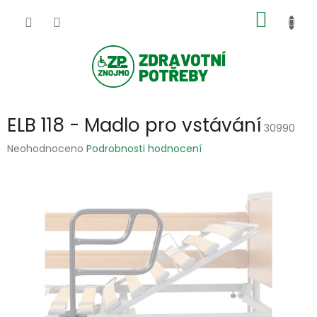
Přejít
NÁKUP
na
obsah
KOŠÍK
ELB 118 - Madlo pro vstávání
30990
Průměrné
Neohodnoceno
Podrobnosti hodnocení
hodnocení
produktu
je
0,0
z
5
hvězdiček.