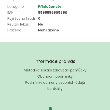
Kategorie
:
Příslušenství
EAN
:
8595686905890
Pojišťovna hradí
:
0
Revizní lékař
:
Ne
Hrazeno
:
Nehrazeno
Z
á
Informace pro vás
p
a
Metodika získání zdravotní pomůcky
t
Obchodní podmínky
í
Podmínky ochrany osobních údajů
Kontakty