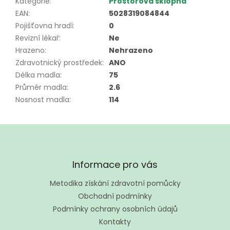
Kategorie
:
Prostorová sklopná
EAN
:
5028319084844
Pojišťovna hradí
:
0
Revizní lékař
:
Ne
Hrazeno
:
Nehrazeno
Zdravotnický prostředek
:
ANO
Délka madla
:
75
Průměr madla
:
2.6
Nosnost madla
:
114
Z
á
Informace pro vás
p
a
Metodika získání zdravotní pomůcky
t
Obchodní podmínky
í
Podmínky ochrany osobních údajů
Kontakty