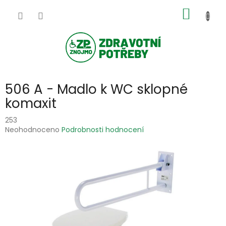
Přejít
NÁKUP
na
obsah
KOŠÍK
506 A - Madlo k WC sklopné
komaxit
253
Průměrné
Neohodnoceno
Podrobnosti hodnocení
hodnocení
produktu
je
0,0
z
5
hvězdiček.