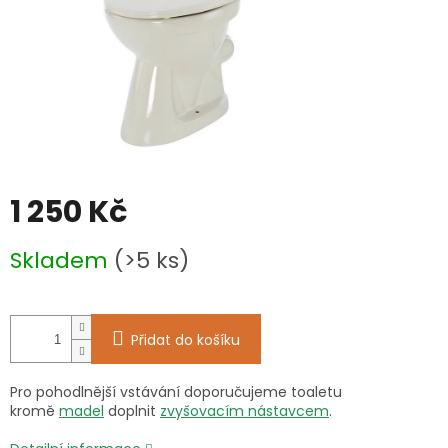
1 250 Kč
Měrná
Skladem
(>5 ks)
cena:
Přidat do košíku
Pro pohodlnější vstávání doporučujeme toaletu
kromě
madel
doplnit
zvyšovacím nástavcem
.