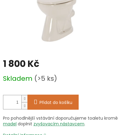
1 800 Kč
Měrná
Skladem
(>5 ks)
cena:
Přidat do košíku
Pro pohodlnější vstávání doporučujeme toaletu kromě
madel
doplnit
zvyšovacím nástavcem
.