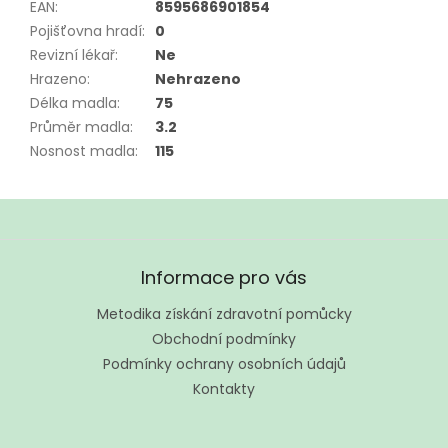
EAN
:
8595686901854
Pojišťovna hradí
:
0
Revizní lékař
:
Ne
Hrazeno
:
Nehrazeno
Délka madla
:
75
Průměr madla
:
3.2
Nosnost madla
:
115
Z
á
Informace pro vás
p
a
Metodika získání zdravotní pomůcky
t
Obchodní podmínky
í
Podmínky ochrany osobních údajů
Kontakty